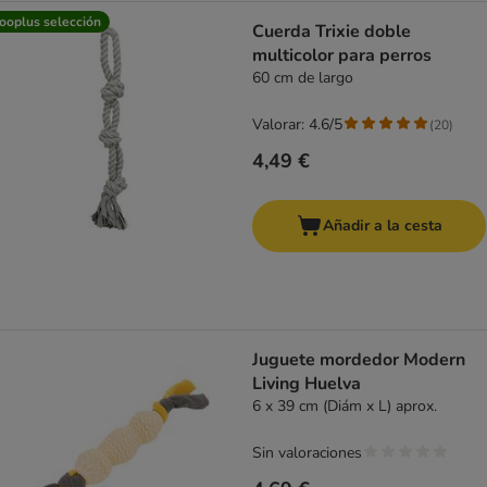
ooplus selección
Cuerda Trixie doble
multicolor para perros
60 cm de largo
Valorar: 4.6/5
(
20
)
4,49 €
Añadir a la cesta
Juguete mordedor Modern
Living Huelva
6 x 39 cm (Diám x L) aprox.
Sin valoraciones