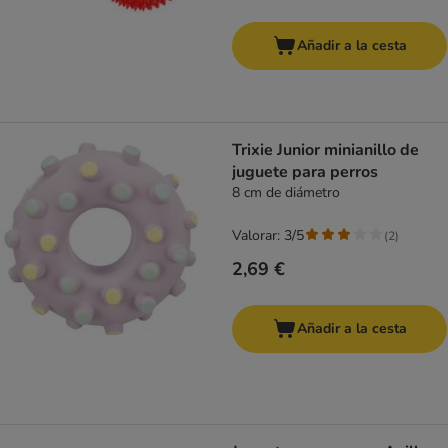
Añadir a la cesta
Trixie Junior minianillo de
juguete para perros
8 cm de diámetro
Valorar: 3/5
(
2
)
2,69 €
Añadir a la cesta