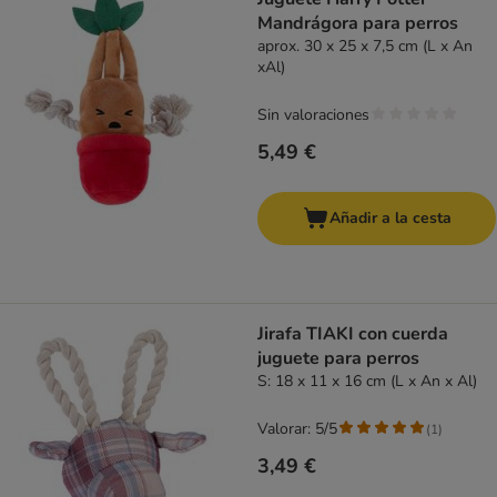
Mandrágora para perros
aprox. 30 x 25 x 7,5 cm (L x An
xAl)
Sin valoraciones
5,49 €
Añadir a la cesta
Jirafa TIAKI con cuerda
juguete para perros
S: 18 x 11 x 16 cm (L x An x Al)
Valorar: 5/5
(
1
)
3,49 €