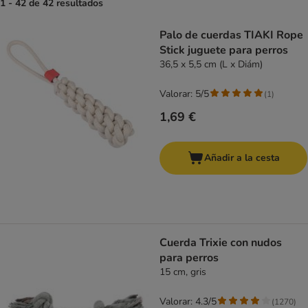
1 - 42 de 42 resultados
product items have been changed
Palo de cuerdas TIAKI Rope
Stick juguete para perros
36,5 x 5,5 cm (L x Diám)
Valorar: 5/5
(
1
)
1,69 €
Añadir a la cesta
Cuerda Trixie con nudos
para perros
15 cm, gris
Valorar: 4.3/5
(
1270
)