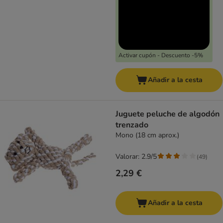
Activar cupón - Descuento -5%
Añadir a la cesta
Juguete peluche de algodón
trenzado
Mono (18 cm aprox.)
Valorar: 2.9/5
(
49
)
2,29 €
Añadir a la cesta