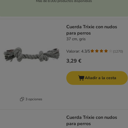
Más de 8.000 productos disponibles
Cuerda Trixie con nudos
para perros
37 cm, gris
Valorar: 4.3/5
(
1270
)
3,29 €
Añadir a la cesta
3 opciones
Cuerda Trixie con nudos
para perros