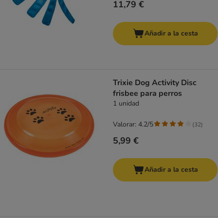
11,79 €
Añadir a la cesta
Trixie Dog Activity Disc
frisbee para perros
1 unidad
Valorar: 4.2/5
(
32
)
5,99 €
Añadir a la cesta