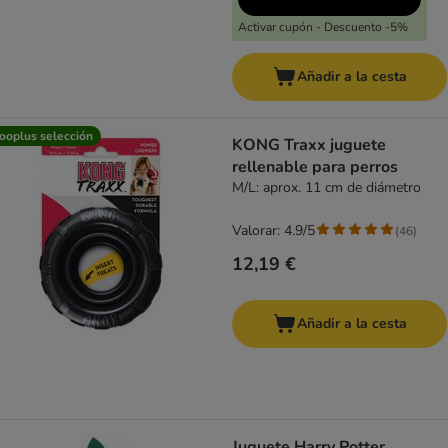
Activar cupón - Descuento -5%
Añadir a la cesta
ooplus selección
KONG Traxx juguete
rellenable para perros
M/L: aprox. 11 cm de diámetro
Valorar: 4.9/5
(
46
)
12,19 €
Añadir a la cesta
Juguete Harry Potter