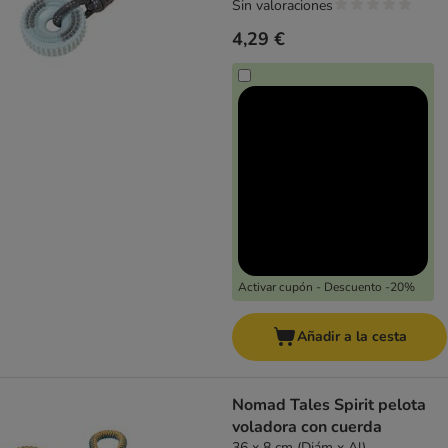
Sin valoraciones
4,29 €
Activar cupón - Descuento -20%
Añadir a la cesta
Nomad Tales Spirit pelota
voladora con cuerda
36 x 8 cm (Diám x Al)