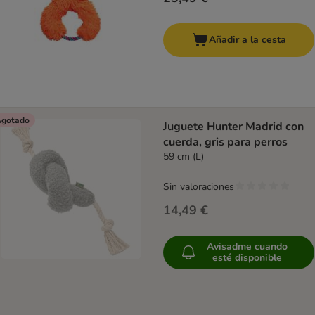
Añadir a la cesta
gotado
Juguete Hunter Madrid con
cuerda, gris para perros
59 cm (L)
Sin valoraciones
14,49 €
Avisadme cuando
esté disponible