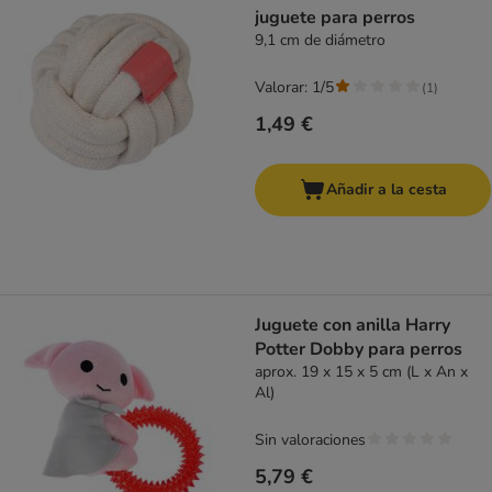
juguete para perros
9,1 cm de diámetro
Valorar: 1/5
(
1
)
1,49 €
Añadir a la cesta
Juguete con anilla Harry
Potter Dobby para perros
aprox. 19 x 15 x 5 cm (L x An x
Al)
Sin valoraciones
5,79 €