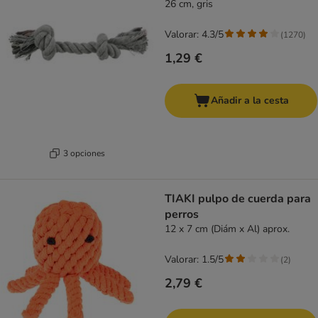
26 cm, gris
Valorar: 4.3/5
(
1270
)
1,29 €
Añadir a la cesta
3 opciones
TIAKI pulpo de cuerda para
perros
12 x 7 cm (Diám x Al) aprox.
Valorar: 1.5/5
(
2
)
2,79 €