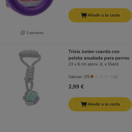
Añadir a la cesta
2 opciones
Trixie Junior cuerda con
pelota anudada para perros
23 x 6 cm aprox. (L x Diam)
Valorar: 1/5
(
1
)
2,99 €
Añadir a la cesta