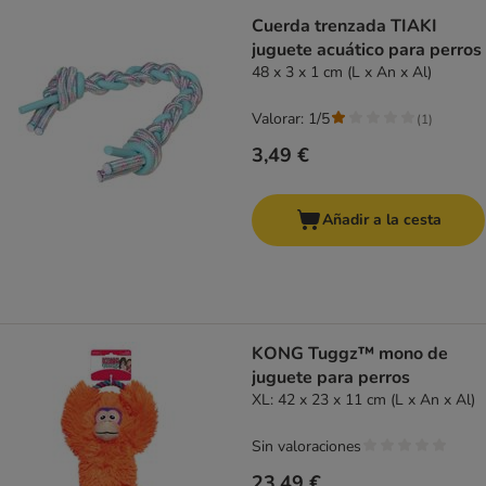
Cuerda trenzada TIAKI
juguete acuático para perros
48 x 3 x 1 cm (L x An x Al)
Valorar: 1/5
(
1
)
3,49 €
Añadir a la cesta
KONG Tuggz™ mono de
juguete para perros
XL: 42 x 23 x 11 cm (L x An x Al)
Sin valoraciones
23,49 €