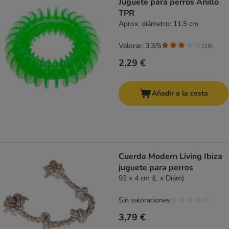
Juguete para perros Anillo
TPR
Aprox. diámetro: 11,5 cm
Valorar: 3.3/5
(
16
)
2,29 €
Añadir a la cesta
Cuerda Modern Living Ibiza
juguete para perros
92 x 4 cm (L x Diám)
Sin valoraciones
3,79 €