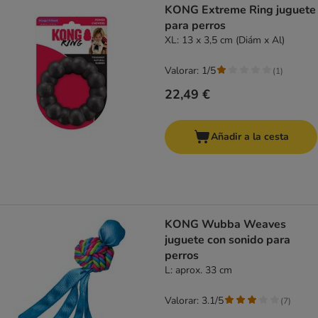
KONG Extreme Ring juguete
para perros
XL: 13 x 3,5 cm (Diám x Al)
Valorar: 1/5
(
1
)
22,49 €
Añadir a la cesta
KONG Wubba Weaves
juguete con sonido para
perros
L: aprox. 33 cm
Valorar: 3.1/5
(
7
)