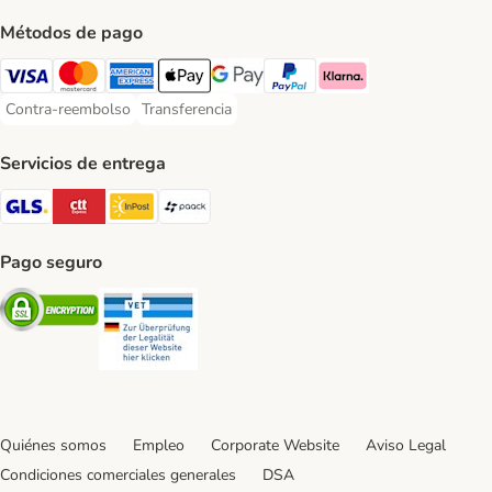
Métodos de pago
Visa Payment Method
Mastercard Payment Method
American Express Payment Method
Apple Pay Payment Method
Google Pay Payment Method
PayPal Payment Method
Klarna Payment Method
Contra-reembolso
Transferencia
Contra-reembolso Payment Method
Transferencia Payment Method
Servicios de entrega
GLS Shipping Method
CTTExpress Shipping Method
InPost Shipping Method
paack Shipping Method
Pago seguro
Security
Security
Quiénes somos
Empleo
Corporate Website
Aviso Legal
Condiciones comerciales generales
DSA