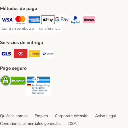
Métodos de pago
Visa Payment Method
Mastercard Payment Method
American Express Payment Method
Apple Pay Payment Method
Google Pay Payment Method
PayPal Payment Method
Klarna Payment Method
Contra-reembolso
Transferencia
Contra-reembolso Payment Method
Transferencia Payment Method
Servicios de entrega
GLS Shipping Method
CTTExpress Shipping Method
InPost Shipping Method
paack Shipping Method
Pago seguro
Security
Security
Quiénes somos
Empleo
Corporate Website
Aviso Legal
Condiciones comerciales generales
DSA