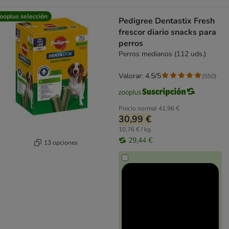
ooplus selección
Pedigree Dentastix Fresh
frescor diario snacks para
perros
Perros medianos (112 uds.)
Valorar: 4.5/5
(
550
)
Precio normal
41,96 €
30,99 €
10,76 € / kg
29,44 €
13 opciones