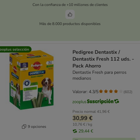
Con la confianza de +10 millones de clientes
Más de 8.000 productos disponibles
ooplus selección
Pedigree Dentastix /
Dentastix Fresh 112 uds. -
Pack Ahorro
Dentastix Fresh para perros
medianos
Valorar: 4.3/5
(
602
)
Precio normal
41,96 €
30,99 €
10,76 € / kg
9 opciones
29,44 €