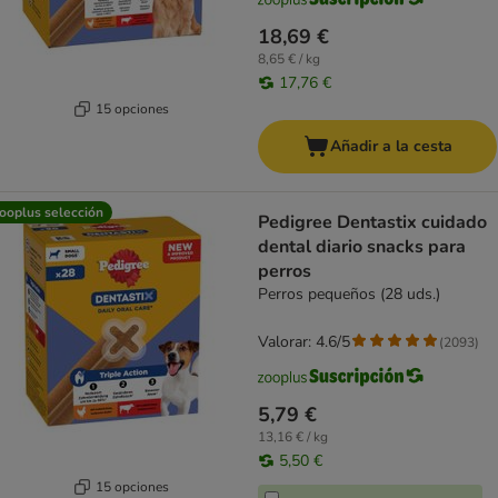
18,69 €
8,65 € / kg
17,76 €
15 opciones
Añadir a la cesta
ooplus selección
Pedigree Dentastix cuidado
dental diario snacks para
perros
Perros pequeños (28 uds.)
Valorar: 4.6/5
(
2093
)
5,79 €
13,16 € / kg
5,50 €
15 opciones