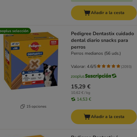
Añadir a la cesta
ooplus selección
Pedigree Dentastix cuidado
dental diario snacks para
perros
Perros medianos (56 uds.)
Valorar: 4.6/5
(
2093
)
15,29 €
10,62 € / kg
14,53 €
15 opciones
Añadir a la cesta