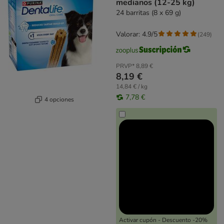
medianos (12-25 kg)
24 barritas (8 x 69 g)
Valorar: 4.9/5
(
249
)
PRVP*
8,89 €
8,19 €
14,84 € / kg
7,78 €
4 opciones
Activar cupón - Descuento -20%