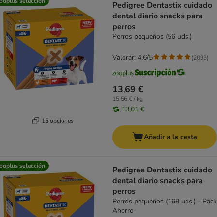
ooplus selección
Pedigree Dentastix cuidado
dental diario snacks para
perros
Perros pequeños (56 uds.)
Valorar: 4.6/5
(
2093
)
13,69 €
15,56 € / kg
13,01 €
15 opciones
Añadir a la cesta
ooplus selección
Pedigree Dentastix cuidado
dental diario snacks para
perros
Perros pequeños (168 uds.) - Pack
Ahorro