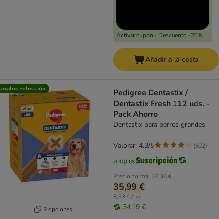
Activar cupón - Descuento -20%
Añadir a la cesta
ooplus selección
Pedigree Dentastix /
Dentastix Fresh 112 uds. -
Pack Ahorro
Dentastix para perros grandes
Valorar: 4.3/5
(
602
)
Precio normal
37,38 €
35,99 €
8,33 € / kg
34,19 €
9 opciones