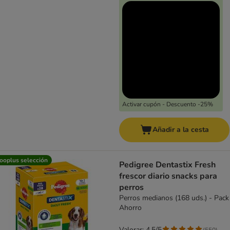
Activar cupón - Descuento -25%
Añadir a la cesta
ooplus selección
Pedigree Dentastix Fresh
frescor diario snacks para
perros
Perros medianos (168 uds.) - Pack
Ahorro
Valorar: 4.5/5
(
550
)