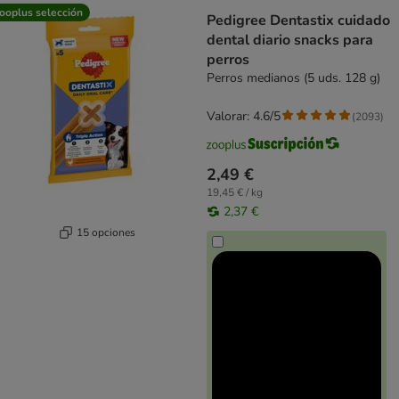
ooplus selección
Pedigree Dentastix cuidado
dental diario snacks para
perros
Perros medianos (5 uds. 128 g)
Valorar: 4.6/5
(
2093
)
2,49 €
19,45 € / kg
2,37 €
15 opciones