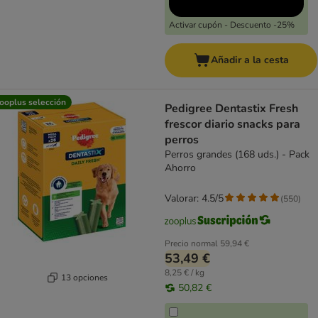
Activar cupón - Descuento -25%
Añadir a la cesta
ooplus selección
Pedigree Dentastix Fresh
frescor diario snacks para
perros
Perros grandes (168 uds.) - Pack
Ahorro
Valorar: 4.5/5
(
550
)
Precio normal
59,94 €
53,49 €
8,25 € / kg
13 opciones
50,82 €