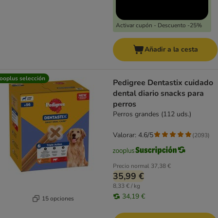
Activar cupón - Descuento -25%
Añadir a la cesta
ooplus selección
Pedigree Dentastix cuidado
dental diario snacks para
perros
Perros grandes (112 uds.)
Valorar: 4.6/5
(
2093
)
Precio normal
37,38 €
35,99 €
8,33 € / kg
34,19 €
15 opciones