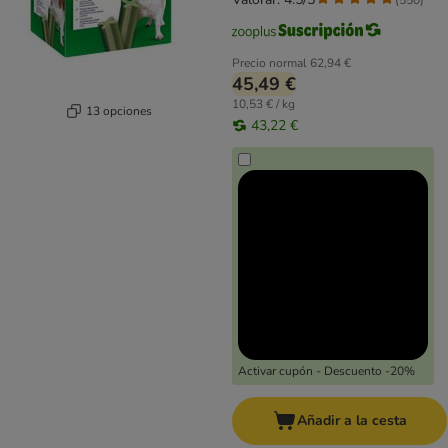
Precio normal
62,94 €
45,49 €
10,53 € / kg
13 opciones
43,22 €
Activar cupón - Descuento -20%
Añadir a la cesta