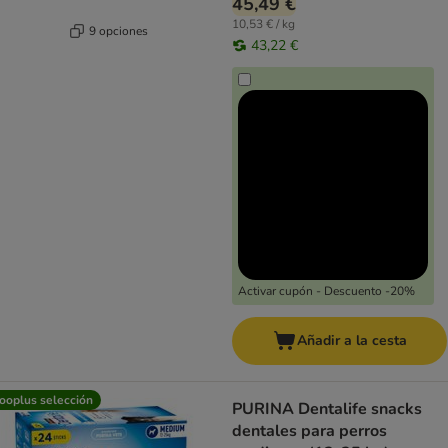
45,49 €
10,53 € / kg
9 opciones
43,22 €
Activar cupón - Descuento -20%
Añadir a la cesta
ooplus selección
PURINA Dentalife snacks
dentales para perros