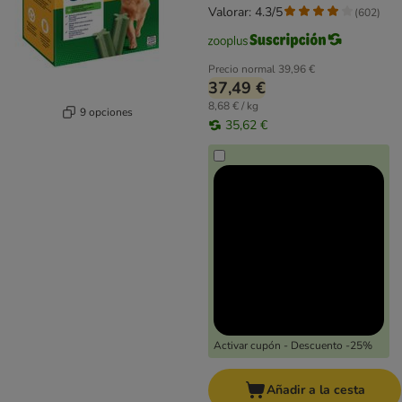
Valorar: 4.3/5
(
602
)
Precio normal
39,96 €
37,49 €
8,68 € / kg
9 opciones
35,62 €
Activar cupón - Descuento -25%
Añadir a la cesta