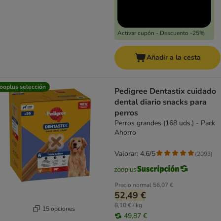
Activar cupón - Descuento -25%
Añadir a la cesta
ooplus selección
Pedigree Dentastix cuidado
dental diario snacks para
perros
Perros grandes (168 uds.) - Pack
Ahorro
Valorar: 4.6/5
(
2093
)
Precio normal
56,07 €
52,49 €
8,10 € / kg
15 opciones
49,87 €