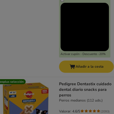
Activar cupón - Descuento -20%
Añadir a la cesta
ooplus selección
Pedigree Dentastix cuidado
dental diario snacks para
perros
Perros medianos (112 uds.)
Valorar: 4.6/5
(
2093
)