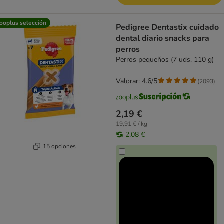
ooplus selección
Pedigree Dentastix cuidado
dental diario snacks para
perros
Perros pequeños (7 uds. 110 g)
Valorar: 4.6/5
(
2093
)
2,19 €
19,91 € / kg
2,08 €
15 opciones