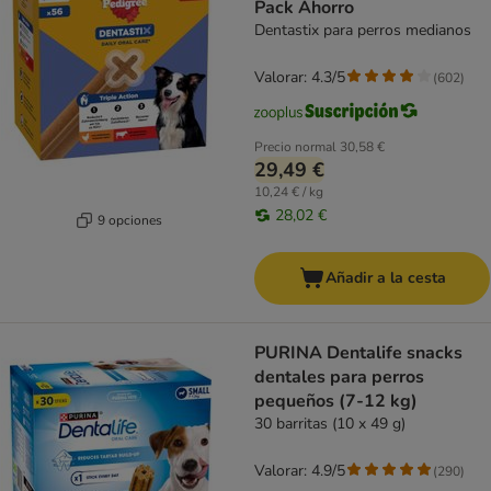
Pack Ahorro
Dentastix para perros medianos
Valorar: 4.3/5
(
602
)
Precio normal
30,58 €
29,49 €
10,24 € / kg
28,02 €
9 opciones
Añadir a la cesta
PURINA Dentalife snacks
dentales para perros
pequeños (7-12 kg)
30 barritas (10 x 49 g)
Valorar: 4.9/5
(
290
)