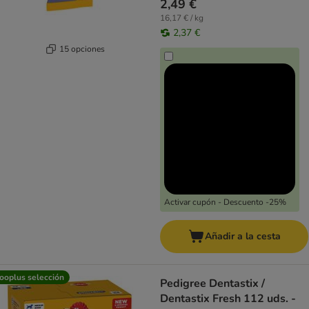
2,49 €
16,17 € / kg
2,37 €
15 opciones
Activar cupón - Descuento -25%
Añadir a la cesta
ooplus selección
Pedigree Dentastix /
Dentastix Fresh 112 uds. -