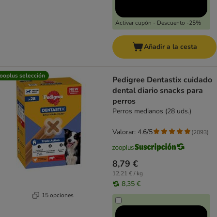
Activar cupón - Descuento -25%
Añadir a la cesta
ooplus selección
Pedigree Dentastix cuidado
dental diario snacks para
perros
Perros medianos (28 uds.)
Valorar: 4.6/5
(
2093
)
8,79 €
12,21 € / kg
8,35 €
15 opciones