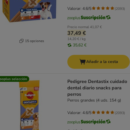
Valorar: 4.6/5
(
2093
)
Precio normal
41,07 €
37,49 €
14,20 € / kg
15 opciones
35,62 €
Añadir a la cesta
ooplus selección
Pedigree Dentastix cuidado
dental diario snacks para
perros
Perros grandes (4 uds. 154 g)
Valorar: 4.6/5
(
2093
)