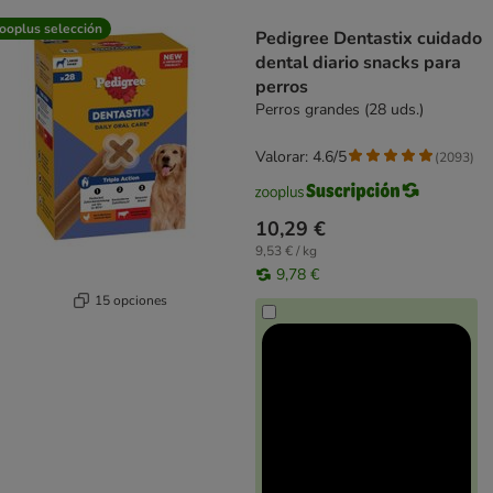
product items have been changed
ooplus selección
Pedigree Dentastix cuidado
dental diario snacks para
perros
Perros grandes (28 uds.)
Valorar: 4.6/5
(
2093
)
10,29 €
9,53 € / kg
9,78 €
15 opciones