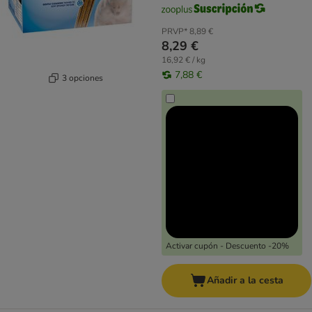
PRVP*
8,89 €
8,29 €
16,92 € / kg
7,88 €
3 opciones
Activar cupón - Descuento -20%
Añadir a la cesta