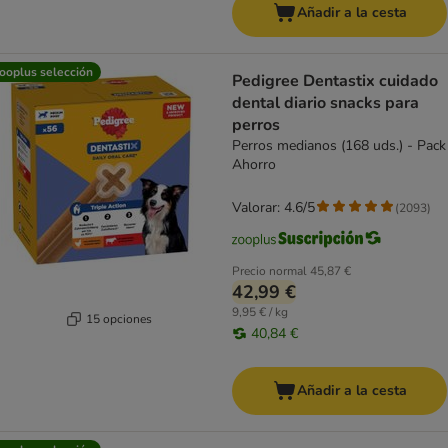
Añadir a la cesta
ooplus selección
Pedigree Dentastix cuidado
dental diario snacks para
perros
Perros medianos (168 uds.) - Pack
Ahorro
Valorar: 4.6/5
(
2093
)
Precio normal
45,87 €
42,99 €
9,95 € / kg
15 opciones
40,84 €
Añadir a la cesta