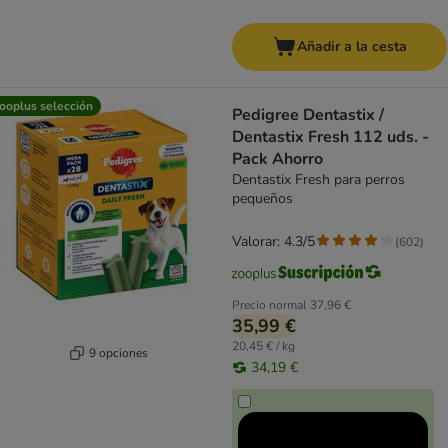
Añadir a la cesta
ooplus selección
Pedigree Dentastix /
Dentastix Fresh 112 uds. -
Pack Ahorro
Dentastix Fresh para perros
pequeños
Valorar: 4.3/5
(
602
)
Precio normal
37,96 €
35,99 €
20,45 € / kg
9 opciones
34,19 €