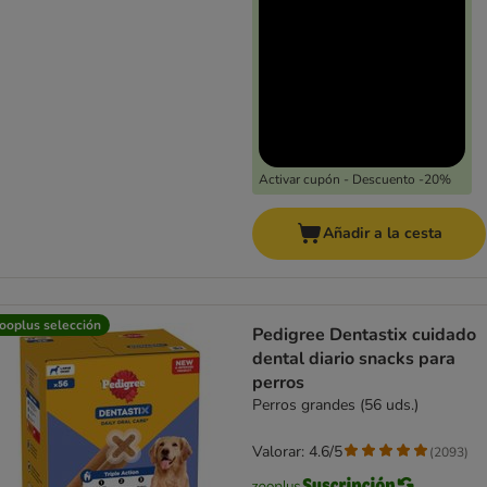
Activar cupón - Descuento -20%
Añadir a la cesta
ooplus selección
Pedigree Dentastix cuidado
dental diario snacks para
perros
Perros grandes (56 uds.)
Valorar: 4.6/5
(
2093
)