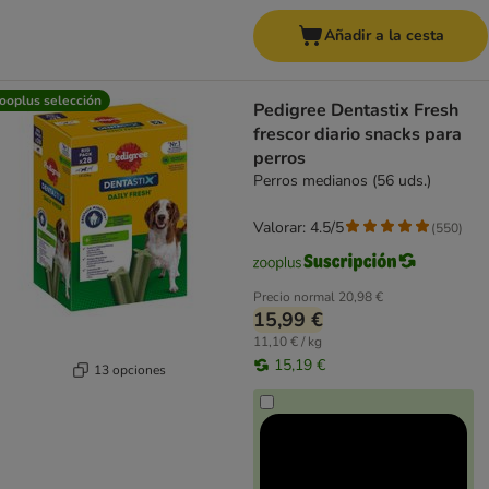
Añadir a la cesta
ooplus selección
Pedigree Dentastix Fresh
frescor diario snacks para
perros
Perros medianos (56 uds.)
Valorar: 4.5/5
(
550
)
Precio normal
20,98 €
15,99 €
11,10 € / kg
15,19 €
13 opciones