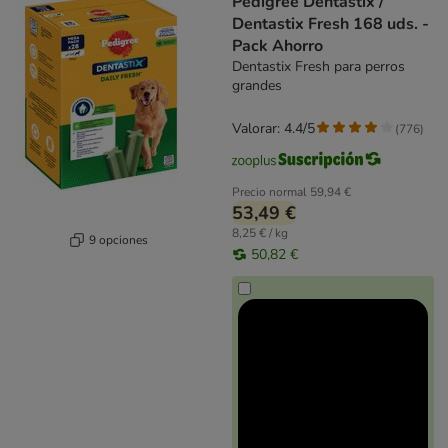
Pedigree Dentastix /
Dentastix Fresh 168 uds. -
Pack Ahorro
Dentastix Fresh para perros
grandes
Valorar: 4.4/5
(
776
)
Precio normal
59,94 €
53,49 €
8,25 € / kg
9 opciones
50,82 €