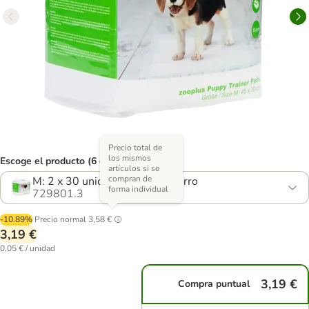
Precio total de
los mismos
Escoge el producto (6 opciones)
artículos si se
compran de
M: 2 x 30 unidades - Pack Ahorro
forma individual
729801.3
-10.89%
Precio normal
3,58 €
3,19 €
0,05 € / unidad
3,19 €
Compra puntual