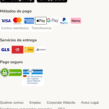
Métodos de pago
Visa Payment Method
Mastercard Payment Method
American Express Payment Method
Apple Pay Payment Method
Google Pay Payment Method
PayPal Payment Method
Klarna Payment Method
Contra-reembolso
Transferencia
Contra-reembolso Payment Method
Transferencia Payment Method
Servicios de entrega
GLS Shipping Method
CTTExpress Shipping Method
InPost Shipping Method
paack Shipping Method
Pago seguro
Security
Security
Quiénes somos
Empleo
Corporate Website
Aviso Legal