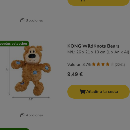
3 opciones
ooplus selección
KONG WildKnots Bears
M/L: 26 x 21 x 10 cm (L x An x Al)
Valorar: 3.7/5
(
2241
)
9,49 €
Añadir a la cesta
4 opciones