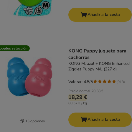
Añadir a la cesta
ooplus selección
KONG Puppy juguete para
cachorros
KONG M, azul + KONG Enhanced
Ziggies Puppy M/L (227 g)
Valorar: 4.5/5
(
918
)
Precio normal
20,38 €
18,29 €
80,57 € / kg
Añadir a la cesta
13 opciones