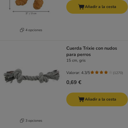
Añadir a la cesta
4 opciones
Cuerda Trixie con nudos
para perros
15 cm, gris
Valorar: 4.3/5
(
1270
)
0,69 €
Añadir a la cesta
3 opciones