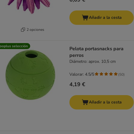
Añadir a la cesta
2 opciones
ooplus selección
Pelota portasnacks para
perros
Diámetro: aprox. 10,5 cm
Valorar: 4.5/5
(
50
)
4,19 €
Añadir a la cesta