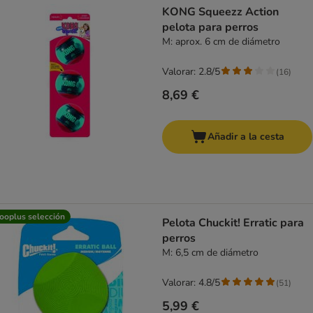
KONG Squeezz Action
pelota para perros
M: aprox. 6 cm de diámetro
Valorar: 2.8/5
(
16
)
8,69 €
Añadir a la cesta
ooplus selección
Pelota Chuckit! Erratic para
perros
M: 6,5 cm de diámetro
Valorar: 4.8/5
(
51
)
5,99 €