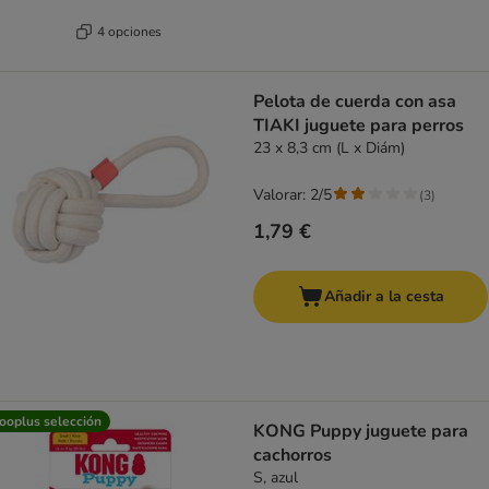
4 opciones
Pelota de cuerda con asa
TIAKI juguete para perros
23 x 8,3 cm (L x Diám)
Valorar: 2/5
(
3
)
1,79 €
Añadir a la cesta
ooplus selección
KONG Puppy juguete para
cachorros
S, azul