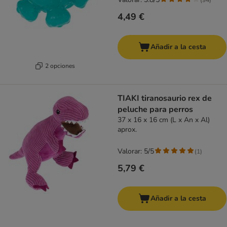
4,49 €
Añadir a la cesta
2 opciones
TIAKI tiranosaurio rex de
peluche para perros
37 x 16 x 16 cm (L x An x Al)
aprox.
Valorar: 5/5
(
1
)
5,79 €
Añadir a la cesta