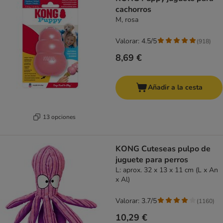
cachorros
M, rosa
Valorar: 4.5/5
(
918
)
8,69 €
Añadir a la cesta
13 opciones
KONG Cuteseas pulpo de
juguete para perros
L: aprox. 32 x 13 x 11 cm (L x An
x Al)
Valorar: 3.7/5
(
1160
)
10,29 €