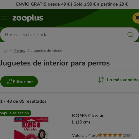
ENVÍO GRATIS desde 49 € | Solo 1,99 € a partir de 29 €
Menú
Buscar
productos
Perros
Juguetes de interior
Juguetes de interior para perros
Lo más vendido
Filtrar por
1 - 48 de 85 resultados
product items have been changed
ooplus selección
KONG Classic
L (10 cm)
Valorar: 4.5/5
(
2484
)