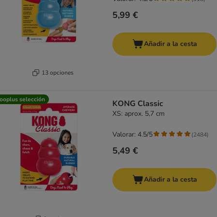
5,99 €
Añadir a la cesta
13 opciones
ooplus selección
KONG Classic
XS: aprox. 5,7 cm
Valorar: 4.5/5
(
2484
)
5,49 €
Añadir a la cesta