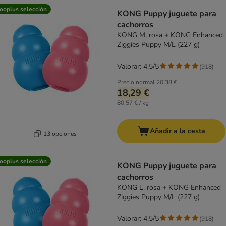
ooplus selección
KONG Puppy juguete para
cachorros
KONG M, rosa + KONG Enhanced
Ziggies Puppy M/L (227 g)
Valorar: 4.5/5
(
918
)
Precio normal
20,38 €
18,29 €
80,57 € / kg
Añadir a la cesta
13 opciones
ooplus selección
KONG Puppy juguete para
cachorros
KONG L, rosa + KONG Enhanced
Ziggies Puppy M/L (227 g)
Valorar: 4.5/5
(
918
)