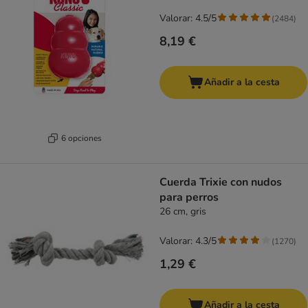
Valorar: 4.5/5
(
2484
)
8,19 €
Añadir a la cesta
6 opciones
Cuerda Trixie con nudos
para perros
26 cm, gris
Valorar: 4.3/5
(
1270
)
1,29 €
Añadir a la cesta