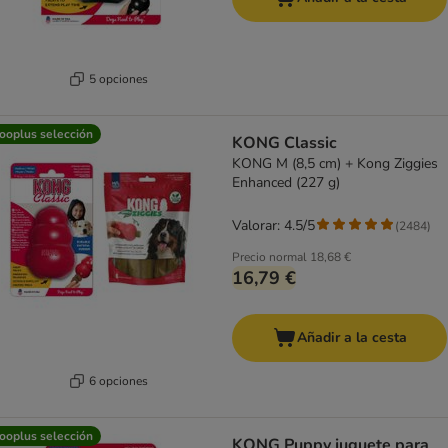
5 opciones
ooplus selección
KONG Classic
KONG M (8,5 cm) + Kong Ziggies
Enhanced (227 g)
Valorar: 4.5/5
(
2484
)
Precio normal
18,68 €
16,79 €
Añadir a la cesta
6 opciones
ooplus selección
KONG Puppy juguete para