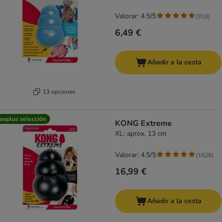
Valorar: 4.5/5
(
918
)
6,49 €
Añadir a la cesta
13 opciones
ooplus selección
KONG Extreme
XL: aprox. 13 cm
Valorar: 4.5/5
(
1626
)
16,99 €
Añadir a la cesta