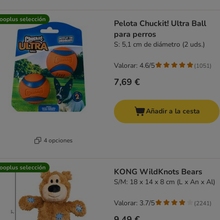
ooplus selección
Pelota Chuckit! Ultra Ball
para perros
S: 5,1 cm de diámetro (2 uds.)
Valorar: 4.6/5
(
1051
)
7,69 €
Añadir a la cesta
4 opciones
ooplus selección
KONG WildKnots Bears
S/M: 18 x 14 x 8 cm (L x An x Al)
Valorar: 3.7/5
(
2241
)
9,49 €