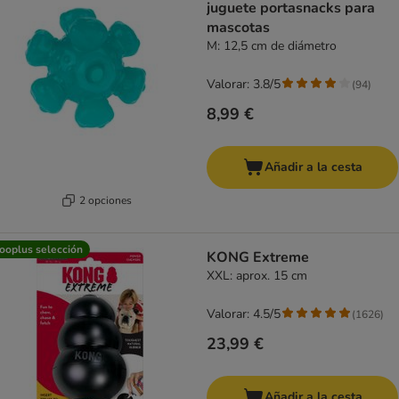
juguete portasnacks para
mascotas
M: 12,5 cm de diámetro
Valorar: 3.8/5
(
94
)
8,99 €
Añadir a la cesta
2 opciones
ooplus selección
KONG Extreme
XXL: aprox. 15 cm
Valorar: 4.5/5
(
1626
)
23,99 €
Añadir a la cesta