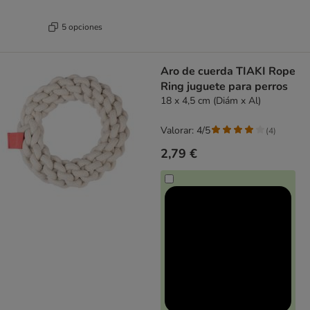
5 opciones
Aro de cuerda TIAKI Rope
Ring juguete para perros
18 x 4,5 cm (Diám x Al)
Valorar: 4/5
(
4
)
2,79 €