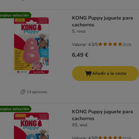
ooplus selección
KONG Puppy juguete para
cachorros
S, rosa
Valorar: 4.5/5
(
918
)
6,49 €
Añadir a la cesta
13 opciones
ooplus selección
KONG Puppy juguete para
cachorros
XS, azul
Valorar: 4.5/5
(
918
)