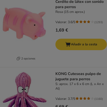
Cerdito de látex con sonido
para perros
Rosa (15 cm aprox.)
Valorar: 3.6/5
(
1293
)
1,69 €
Añadir a la cesta
2 opciones
KONG Cuteseas pulpo de
juguete para perros
S: aprox. 17 x 6 x 6 cm (L x An x
Al)
Valorar: 3.7/5
(
1160
)
6,69 €