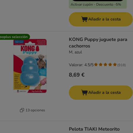
Activar cupón - Descuento -5%
Añadir a la cesta
ooplus selección
KONG Puppy juguete para
cachorros
M, azul
Valorar: 4.5/5
(
918
)
8,69 €
Añadir a la cesta
13 opciones
Pelota TIAKI Meteorito