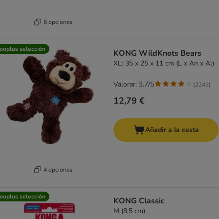
6 opciones
ooplus selección
KONG WildKnots Bears
XL: 35 x 25 x 11 cm (L x An x Al)
Valorar: 3.7/5
(
2241
)
12,79 €
Añadir a la cesta
4 opciones
ooplus selección
KONG Classic
M (8,5 cm)