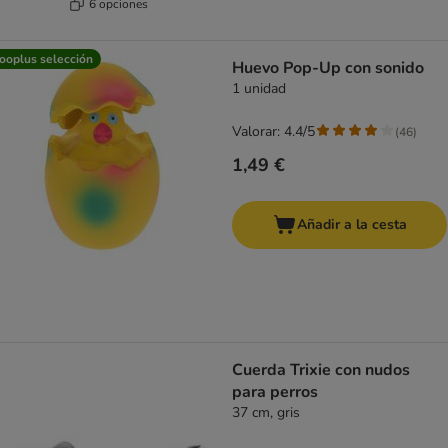
6 opciones
ooplus selección
Huevo Pop-Up con sonido
1 unidad
Valorar: 4.4/5
(
46
)
1,49 €
Añadir a la cesta
Cuerda Trixie con nudos
para perros
37 cm, gris