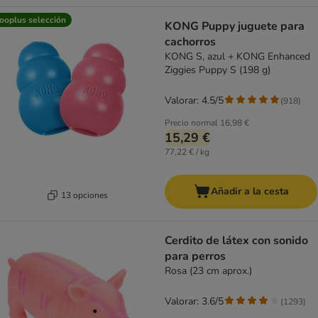
ooplus selección
KONG Puppy juguete para
cachorros
KONG S, azul + KONG Enhanced
Ziggies Puppy S (198 g)
Valorar: 4.5/5
(
918
)
Precio normal
16,98 €
15,29 €
77,22 € / kg
Añadir a la cesta
13 opciones
Cerdito de látex con sonido
para perros
Rosa (23 cm aprox.)
Valorar: 3.6/5
(
1293
)