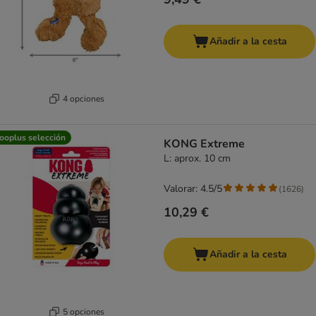
Añadir a la cesta
4 opciones
ooplus selección
KONG Extreme
L: aprox. 10 cm
Valorar: 4.5/5
(
1626
)
10,29 €
Añadir a la cesta
5 opciones