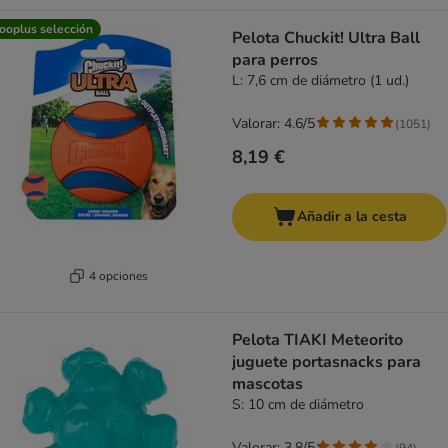
ooplus selección
Pelota Chuckit! Ultra Ball
para perros
L: 7,6 cm de diámetro (1 ud.)
Valorar: 4.6/5
(
1051
)
8,19 €
Añadir a la cesta
4 opciones
Pelota TIAKI Meteorito
juguete portasnacks para
mascotas
S: 10 cm de diámetro
Valorar: 3.8/5
(
94
)