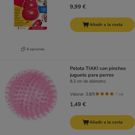
9,99 €
Añadir a la cesta
6 opciones
Pelota TIAKI con pinchos
juguete para perros
8,3 cm de diámetro
Valorar: 3.8/5
(
4
)
1,49 €
Añadir a la cesta