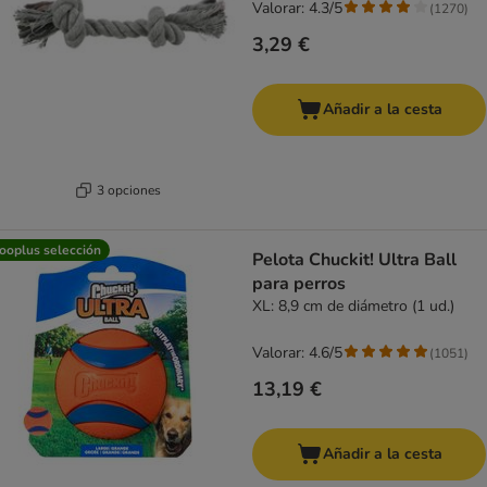
Valorar: 4.3/5
(
1270
)
3,29 €
Añadir a la cesta
3 opciones
ooplus selección
Pelota Chuckit! Ultra Ball
para perros
XL: 8,9 cm de diámetro (1 ud.)
Valorar: 4.6/5
(
1051
)
13,19 €
Añadir a la cesta