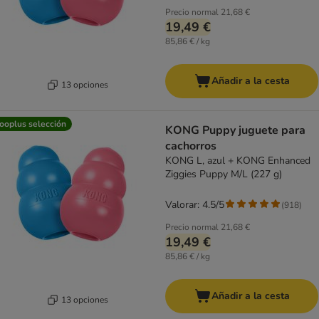
Precio normal
21,68 €
19,49 €
85,86 € / kg
Añadir a la cesta
13 opciones
ooplus selección
KONG Puppy juguete para
cachorros
KONG L, azul + KONG Enhanced
Ziggies Puppy M/L (227 g)
Valorar: 4.5/5
(
918
)
Precio normal
21,68 €
19,49 €
85,86 € / kg
Añadir a la cesta
13 opciones