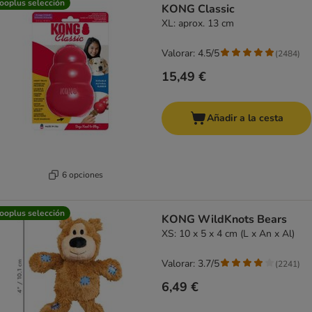
ooplus selección
KONG Classic
XL: aprox. 13 cm
Valorar: 4.5/5
(
2484
)
15,49 €
Añadir a la cesta
6 opciones
ooplus selección
KONG WildKnots Bears
XS: 10 x 5 x 4 cm (L x An x Al)
Valorar: 3.7/5
(
2241
)
6,49 €