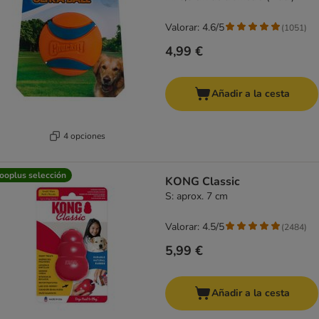
Valorar: 4.6/5
(
1051
)
4,99 €
Añadir a la cesta
4 opciones
ooplus selección
KONG Classic
S: aprox. 7 cm
Valorar: 4.5/5
(
2484
)
5,99 €
Añadir a la cesta