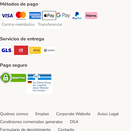
Métodos de pago
Visa Payment Method
Mastercard Payment Method
American Express Payment Method
Apple Pay Payment Method
Google Pay Payment Method
PayPal Payment Method
Klarna Payment Method
Contra-reembolso
Transferencia
Contra-reembolso Payment Method
Transferencia Payment Method
Servicios de entrega
GLS Shipping Method
CTTExpress Shipping Method
InPost Shipping Method
paack Shipping Method
Pago seguro
Security
Security
Quiénes somos
Empleo
Corporate Website
Aviso Legal
Condiciones comerciales generales
DSA
Formulario de desistimiento
Contacto