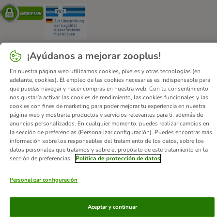
Security
Security
¡Ayúdanos a mejorar zooplus!
En nuestra página web utilizamos cookies, píxeles y otras tecnologías (en
Quiénes somos
Empleo
Corporate Website
Aviso Legal
adelante, cookies). El empleo de las cookies necesarias es indispensable para
Condiciones comerciales generales
DSA
que puedas navegar y hacer compras en nuestra web. Con tu consentimiento,
nos gustaría activar las cookies de rendimiento, las cookies funcionales y las
Formulario de desistimiento
Contacto
cookies con fines de marketing para poder mejorar tu experiencia en nuestra
Gastos de envío y plazo de entrega
Formas de pago
página web y mostrarte productos y servicios relevantes para ti, además de
anuncios personalizados. En cualquier momento, puedes realizar cambios en
Programa de afiliación
Protección de datos
la sección de preferencias (Personalizar configuración). Puedes encontrar más
Declaración de accesibilidad
información sobre los responsables del tratamiento de los datos, sobre los
datos personales que tratamos y sobre el propósito de este tratamiento en la
© zooplus SE
2026
sección de preferencias.
Política de protección de datos
Personalizar configuración
Aceptar y continuar