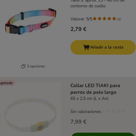
Talla S: aprox. 25 - 40 cm de
contorno de cuello
Valorar: 5/5
(
4
)
2,79 €
Añadir a la cesta
3 opciones
gotado
Collar LED TIAKI para
perros de pelo largo
65 x 2,5 cm (L x An)
Sin valoraciones
7,99 €