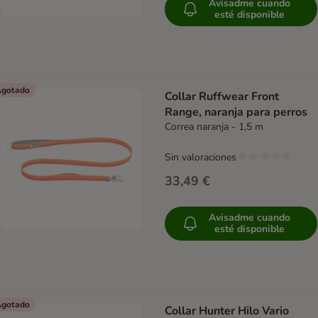
Avisadme cuando
esté disponible
gotado
Collar Ruffwear Front
Range, naranja para perros
Correa naranja - 1,5 m
Sin valoraciones
33,49 €
Avisadme cuando
esté disponible
gotado
Collar Hunter Hilo Vario