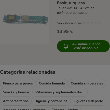
Basic, turquesa
Talla S/M: 30 - 43 cm de
perímetro del cuello
Sin valoraciones
13,99 €
Avisadme cuando
esté disponible
Categorías relacionadas
Pienso para perros
Comida húmeda
Comida sin cereales
Snacks y huesos
Vitaminas y suplementos dietéticos
Antiparasitarios
Higiene y cortapelos
Juguetes y deporte
Arneses, correas y collares
Casetas y jaulas