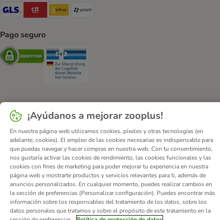
GLS Shipping Method
CTTExpress Shipping Method
InPost Shipping Method
paack Shipping Method
Pago seguro
Security
Security
¡Ayúdanos a mejorar zooplus!
Quiénes somos
Empleo
Corporate Website
Aviso Legal
Condiciones comerciales generales
DSA
En nuestra página web utilizamos cookies, píxeles y otras tecnologías (en
adelante, cookies). El empleo de las cookies necesarias es indispensable para
Formulario de desistimiento
Contacto
que puedas navegar y hacer compras en nuestra web. Con tu consentimiento,
Gastos de envío y plazo de entrega
Formas de pago
nos gustaría activar las cookies de rendimiento, las cookies funcionales y las
cookies con fines de marketing para poder mejorar tu experiencia en nuestra
Programa de afiliación
Protección de datos
página web y mostrarte productos y servicios relevantes para ti, además de
Declaración de accesibilidad
anuncios personalizados. En cualquier momento, puedes realizar cambios en
la sección de preferencias (Personalizar configuración). Puedes encontrar más
© zooplus SE
2026
información sobre los responsables del tratamiento de los datos, sobre los
datos personales que tratamos y sobre el propósito de este tratamiento en la
sección de preferencias.
Política de protección de datos