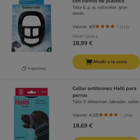
con cierres de plástico
Talla 6, p. ej. rottweiler, gran
danés
Valorar: 4/5
(
212
)
PRVP*
29,99 €
28,99 €
Añadir a la cesta
4 opciones
Collar antitirones Halti para
perros
Talla 3: dóberman, labrador, setter
Valorar: 4.3/5
(
204
)
18,69 €