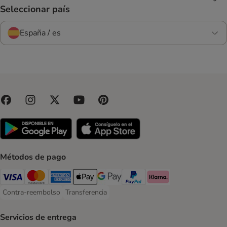
Seleccionar país
España / es
Métodos de pago
Visa Payment Method
Mastercard Payment Method
American Express Payment Method
Apple Pay Payment Method
Google Pay Payment Method
PayPal Payment Method
Klarna Payment Method
Contra-reembolso
Transferencia
Contra-reembolso Payment Method
Transferencia Payment Method
Servicios de entrega