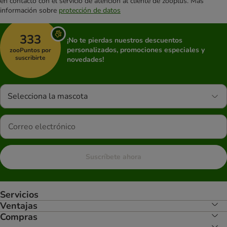
en contacto con el servicio de atención al cliente de zooplus. Más
información sobre
protección de datos
333
¡No te pierdas nuestros descuentos
personalizados, promociones especiales y
zooPuntos por
suscribirte
novedades!
Selecciona la mascota
Suscríbete ahora
Servicios
Ventajas
Compras