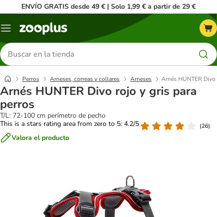
ENVÍO GRATIS desde 49 € | Solo 1,99 € a partir de 29 €
Menú
Buscar
productos
Perros
Arneses, correas y collares
Arneses
Arnés HUNTER Divo ro
Arnés HUNTER Divo rojo y gris para
perros
T/L: 72-100 cm perímetro de pecho
This is a stars rating area from zero to 5: 4.2/5
(
26
)
Valora el producto