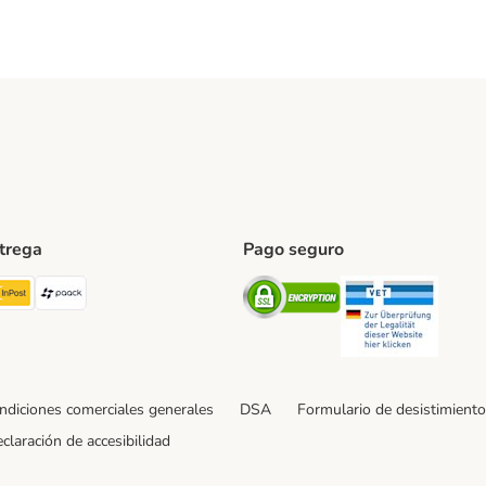
ntrega
Pago seguro
ping Method
TExpress Shipping Method
InPost Shipping Method
paack Shipping Method
Security
Securit
ndiciones comerciales generales
DSA
Formulario de desistimiento
claración de accesibilidad