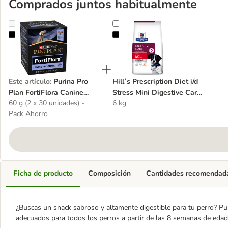
Comprados juntos habitualmente
Purina Pro Plan FortiFlora Canine Probiotic masticables
Hill´s Prescription Diet i/d Stress
Este artículo
:
Purina Pro
Hill´s Prescription Diet i/d
Plan FortiFlora Canine
Stress Mini Digestive Care
Probiotic masticables
60 g (2 x 30 unidades) -
pienso para perros
6 kg
Pack Ahorro
Ficha de producto
Composición
Cantidades recomendad
¿Buscas un snack sabroso y altamente digestible para tu perro? Pu
adecuados para todos los perros a partir de las 8 semanas de edad