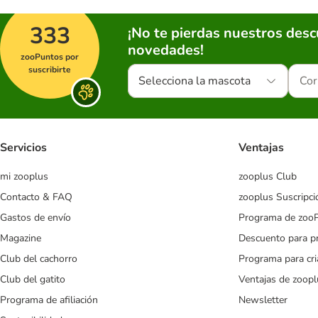
333
¡No te pierdas nuestros des
novedades!
zooPuntos por
suscribirte
Selecciona la mascota
Servicios
Ventajas
mi zooplus
zooplus Club
Contacto & FAQ
zooplus Suscripci
Gastos de envío
Programa de zoo
Magazine
Descuento para p
Club del cachorro
Programa para cr
Club del gatito
Ventajas de zoopl
Programa de afiliación
Newsletter