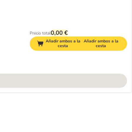
0,00 €
Precio total
Añadir ambos a la
Añadir ambos a la
cesta
cesta