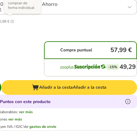
compran de
30 unidades) - Pack Ahorro
forma individual
1
0,98 €
57,99 €
Compra puntual
49,29
-15%
Añadir a la cesta
Añadir a la cesta
Puntos con este producto
 laborables:
ver más
iones
ver más
yen IVA / IGIC.
Ver
gastos de envío