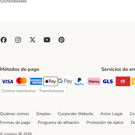
Sostenibilidad
Métodos de pago
Servicios de e
GLS Ship
CT
Visa Payment Method
Mastercard Payment Method
American Express Payment Method
Apple Pay Payment Method
Google Pay Payment Method
PayPal Payment Method
Klarna Payment Method
Contra-reembolso
Transferencia
Contra-reembolso Payment Method
Transferencia Payment Method
Quiénes somos
Empleo
Corporate Website
Aviso Legal
Co
Formas de pago
Programa de afiliación
Protección de datos
De
© zooplus SE
2026