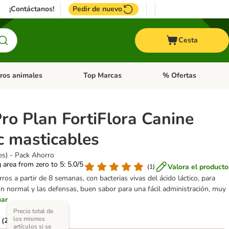
¡Contáctanos!
Pedir de nuevo
Cesta
ros animales
Top Marcas
% Ofertas
: Roedores y +
de categoria abierto: Pájaros
Menú de categoria abierto: Otros animales
Menú de categoria abie
ro Plan FortiFlora Canine
c masticables
es) - Pack Ahorro
g area from zero to 5: 5.0/5
Valora el producto
(
1
)
ros a partir de 8 semanas, con bacterias vivas del ácido láctico, para
ión normal y las defensas, buen sabor para una fácil administración, muy
uar
Precio total de
los mismos
 (2 opciones)
artículos si se