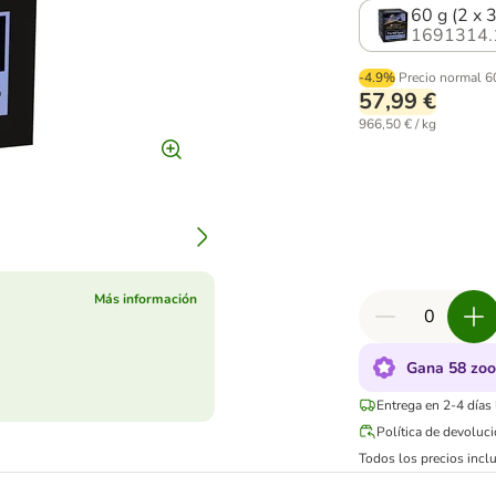
60 g (2 x 
1691314.
-4.9%
Precio normal
6
57,99 €
966,50 € / kg
Más información
Gana 58 zoo
Entrega en 2-4 días
Política de devoluc
Todos los precios inclu