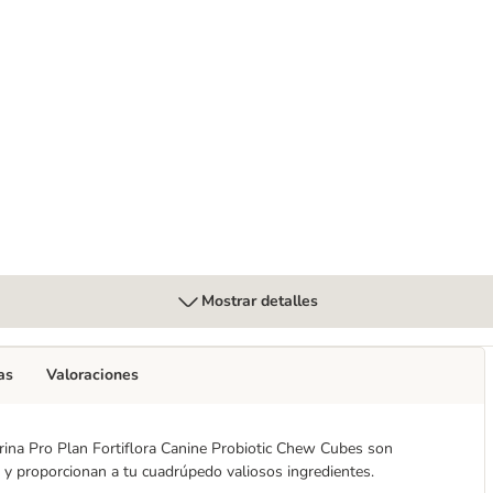
 Mini Digestive Care pienso para perros
Mostrar detalles
as
Valoraciones
rina Pro Plan Fortiflora Canine Probiotic Chew Cubes son
 y proporcionan a tu cuadrúpedo valiosos ingredientes.