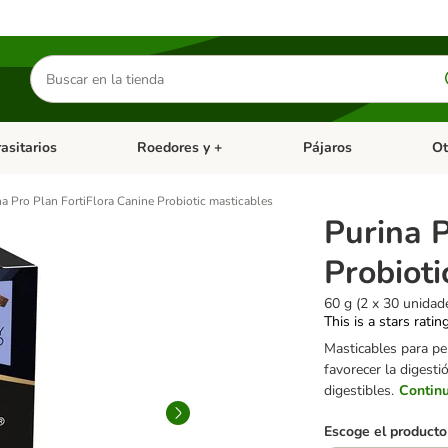
Buscar
productos
asitarios
Roedores y +
Pájaros
Ot
tegoria abierto: Dieta Vet.
Menú de categoria abierto: Antiparasitarios
Menú de categoria abierto
Menú 
na Pro Plan FortiFlora Canine Probiotic masticables
Purina P
Probioti
60 g (2 x 30 unidad
This is a stars ratin
Masticables para per
favorecer la digest
digestibles.
Contin
Escoge el producto