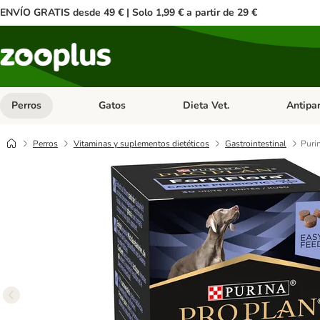
ENVÍO GRATIS desde 49 € | Solo 1,99 € a partir de 29 €
Perros
Gatos
Dieta Vet.
Antipar
Menú de categoria abierto: Perros
Menú de categoria abierto: Gatos
Menú de ca
Perros
Vitaminas y suplementos dietéticos
Gastrointestinal
Puri