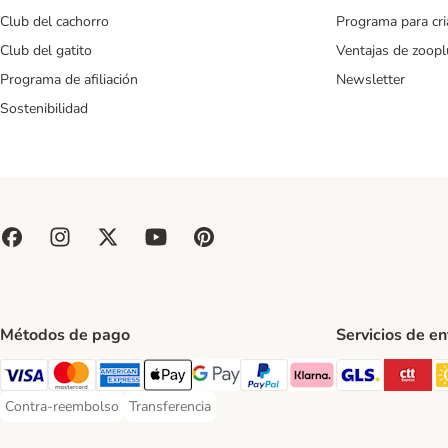
Club del cachorro
Programa para cr
Club del gatito
Ventajas de zoopl
Programa de afiliación
Newsletter
Sostenibilidad
Métodos de pago
Servicios de e
GLS Ship
CT
Visa Payment Method
Mastercard Payment Method
American Express Payment Method
Apple Pay Payment Method
Google Pay Payment Method
PayPal Payment Method
Klarna Payment Method
Contra-reembolso
Transferencia
Contra-reembolso Payment Method
Transferencia Payment Method