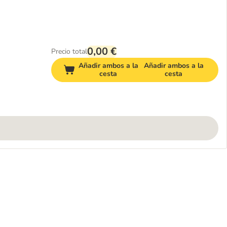
0,00 €
Precio total
Añadir ambos a la
Añadir ambos a la
cesta
cesta