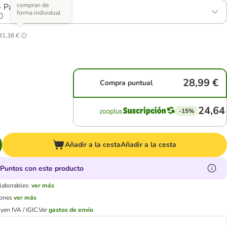
compran de
- Pack Ahorro
forma individual
0
31,38 €
28,99 €
Compra puntual
24,64
-15%
Añadir a la cesta
Añadir a la cesta
Puntos con este producto
 laborables:
ver más
iones
ver más
yen IVA / IGIC.
Ver
gastos de envío