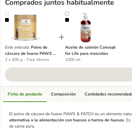
Comprados juntos habitualmente
Polvo de cáscara de huevo PAWS & PATCH
Aceite de salmón Concept for Life
Este artículo
:
Polvo de
Aceite de salmón Concept
cáscara de huevo PAWS &
for Life para mascotas
PATCH
2 x 500 g - Pack Ahorro
1000 ml
Ficha de producto
Composición
Cantidades recomendad
El polvo de cáscara de huevo PAWS & PATCH es un alimento natural
alternativa a la alimentación con huesos o harina de huesos
. Es
de carne pura.