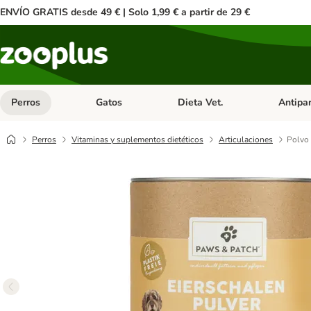
ENVÍO GRATIS desde 49 € | Solo 1,99 € a partir de 29 €
Perros
Gatos
Dieta Vet.
Antipar
Menú de categoria abierto: Perros
Menú de categoria abierto: Gatos
Menú de ca
Perros
Vitaminas y suplementos dietéticos
Articulaciones
Polvo