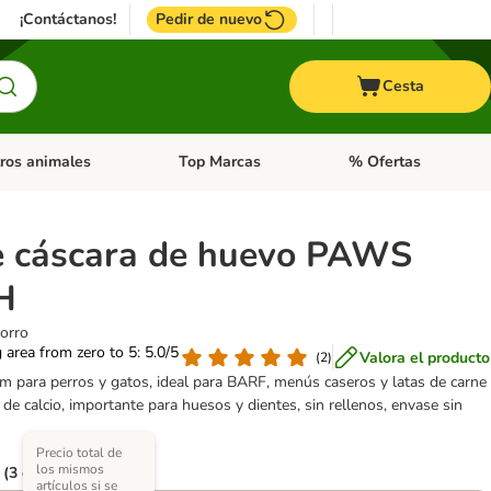
¡Contáctanos!
Pedir de nuevo
Cesta
ros animales
Top Marcas
% Ofertas
: Roedores y +
de categoria abierto: Pájaros
Menú de categoria abierto: Otros animales
Menú de categoria abie
e cáscara de huevo PAWS
H
horro
g area from zero to 5: 5.0/5
Valora el producto
(
2
)
 para perros y gatos, ideal para BARF, menús caseros y latas de carne
 de calcio, importante para huesos y dientes, sin rellenos, envase sin
Precio total de
los mismos
 (3 opciones)
artículos si se