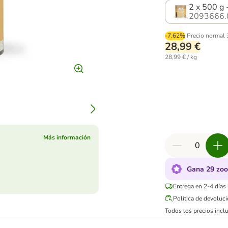
2 x 500 g 
2093666.
-7.62%
Precio normal
28,99 €
28,99 € / kg
Más información
Gana 29 zoo
Entrega en 2-4 días
Política de devoluc
Todos los precios inclu