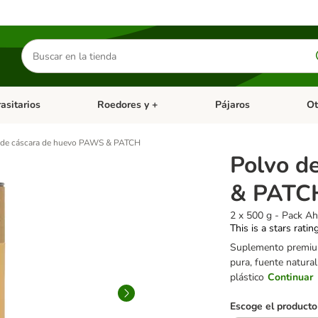
Buscar
productos
asitarios
Roedores y +
Pájaros
Ot
tegoria abierto: Dieta Vet.
Menú de categoria abierto: Antiparasitarios
Menú de categoria abierto
Menú 
 de cáscara de huevo PAWS & PATCH
Polvo d
& PATC
2 x 500 g - Pack A
This is a stars ratin
Suplemento premium
pura, fuente natural
plástico
Continuar
Escoge el producto