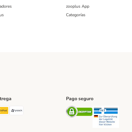
iadores
zooplus App
us
Categorías
ntrega
Pago seguro
ping Method
TExpress Shipping Method
InPost Shipping Method
paack Shipping Method
Security
Securit