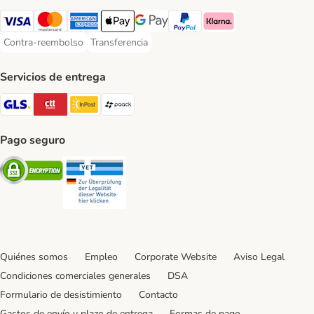
Visa Payment Method
Mastercard Payment Method
American Express Payment Method
Apple Pay Payment Method
Google Pay Payment Method
PayPal Payment Method
Klarna Payment Method
Contra-reembolso
Transferencia
Contra-reembolso Payment Method
Transferencia Payment Method
Servicios de entrega
GLS Shipping Method
CTTExpress Shipping Method
InPost Shipping Method
paack Shipping Method
Pago seguro
Security
Security
Quiénes somos
Empleo
Corporate Website
Aviso Legal
Condiciones comerciales generales
DSA
Formulario de desistimiento
Contacto
Gastos de envío y plazo de entrega
Formas de pago