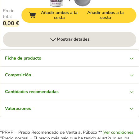
Precio
Añadir ambos a la
Añadir ambos a la
total
cesta
cesta
0,00 €
Mostrar detalles
Ficha de producto
Composición
Cantidades recomendadas
Valoraciones
*PRVP = Precio Recomendado de Venta al Público **
Ver condiciones
*Precio normal = El precio más bajo que ha tenido el artículo en los