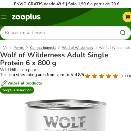
ENVÍO GRATIS desde 49 € | Solo 1,99 € a partir de 29 €
Menú
Buscar
productos
Perros
Comida húmeda
Wolf of Wilderness
Wolf of Wilderness 
Wolf of Wilderness Adult Single
Protein 6 x 800 g
Wild Hills, con pato
This is a stars rating area from zero to 5: 4.8/5
(
1389
)
Valora el producto
zooplus selección