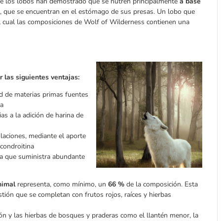
s de los lobos han demostrado que se nutren principalmente
a base
, que se encuentran en el estómago de sus presas. Un lobo que
el cual las composiciones de Wolf of Wilderness contienen una
las siguientes ventajas:
ad de materias primas fuentes
da
as a la adición de harina de
ulaciones, mediante el aporte
condroitina
ya que suministra abundante
nimal
representa, como mínimo, un
66 %
de la composición. Esta
tión que se completan con frutos rojos, raíces y hierbas
eón y las hierbas de bosques y praderas como el llantén menor, la