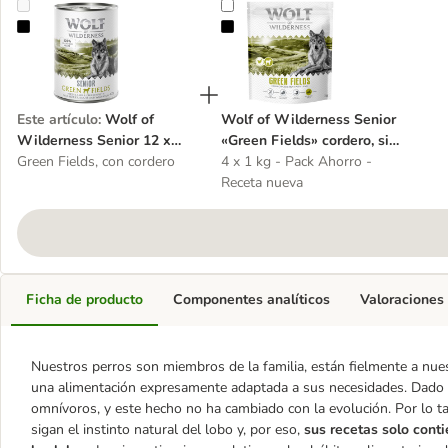
Wolf of Wilderness Senior 12 x 400 g - Pack Ahorro
Wolf of Wilderness Senior «Green F
Este artículo
:
Wolf of
Wolf of Wilderness Senior
Wilderness Senior 12 x
«Green Fields» cordero, sin
400 g - Pack Ahorro
Green Fields, con cordero
cereales
4 x 1 kg - Pack Ahorro -
Receta nueva
Ficha de producto
Componentes analíticos
Valoraciones
Nuestros perros son miembros de la familia, están fielmente a nuest
una alimentación expresamente adaptada a sus necesidades. Dado 
omnívoros, y este hecho no ha cambiado con la evolución. Por lo t
sigan el instinto natural del lobo y, por eso,
sus recetas solo conti