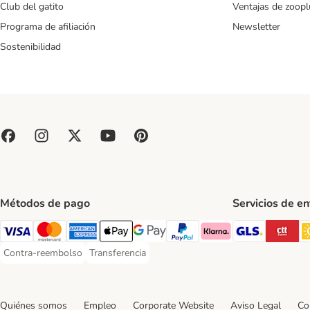
Club del gatito
Ventajas de zoopl
Programa de afiliación
Newsletter
Sostenibilidad
Métodos de pago
Servicios de e
GLS Ship
CT
Visa Payment Method
Mastercard Payment Method
American Express Payment Method
Apple Pay Payment Method
Google Pay Payment Method
PayPal Payment Method
Klarna Payment Method
Contra-reembolso
Transferencia
Contra-reembolso Payment Method
Transferencia Payment Method
Quiénes somos
Empleo
Corporate Website
Aviso Legal
Co