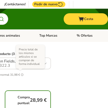
¡Contáctanos!
Pedir de nuevo
Cesta
ros animales
Top Marcas
% Ofertas
: Roedores y +
de categoria abierto: Pájaros
Menú de categoria abierto: Otros animales
Menú de categoria abie
Precio total de
los mismos
roducto (3 opciones)
artículos si se
compran de
n Fields, con cordero
forma individual
322.3
 normal
31,98 €
Compra
28,99 €
puntual