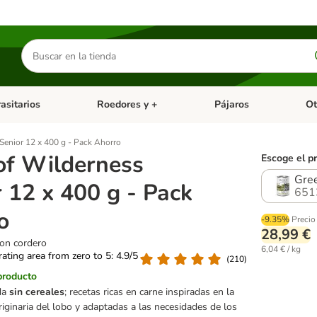
Buscar
productos
asitarios
Roedores y +
Pájaros
Ot
tegoria abierto: Dieta Vet.
Menú de categoria abierto: Antiparasitarios
Menú de categoria abierto
Menú 
Senior 12 x 400 g - Pack Ahorro
of Wilderness
Escoge el p
Gree
 12 x 400 g - Pack
651
o
-9.35%
Precio
28,99 €
con cordero
6,04 € / kg
 rating area from zero to 5: 4.9/5
(
210
)
producto
da
sin cereales
; recetas ricas en carne inspiradas en la
riginaria del lobo y adaptadas a las necesidades de los