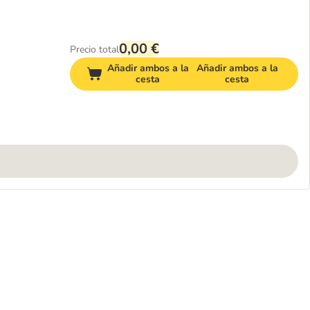
0,00 €
Precio total
Añadir ambos a la
Añadir ambos a la
cesta
cesta