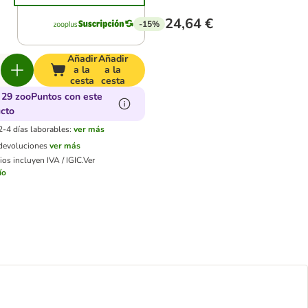
24,64 €
-15%
Añadir
Añadir
a la
a la
cesta
cesta
29 zooPuntos con este
cto
2-4 días laborables:
ver más
 devoluciones
ver más
os incluyen IVA / IGIC.
Ver
ío