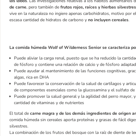
los lobos
. Las investigaciones relativas a los hábitos alimentario
de carne
, pero también de
frutos rojos, raíces y hierbas silvestres
vive en la naturaleza no ingiere apenas carbohidratos, motivo por 
escasa cantidad de hidratos de carbono y
no incluyen cereales
.
La comida húmeda Wolf of Wilderness Senior se caracteriza por 
Puede aliviar la carga renal, puesto que se ha reducido la cantid
de fósforo y contiene una relación de calcio y de fósforo adapta
Puede ayudar al mantenimiento de las funciones cognitivas, graci
algas, rica en DHA
Puede favorecer la conservación de la salud de cartílagos y artic
de componentes esenciales como la glucosamina y el sulfato de 
Puede promover la salud general y la agilidad del perro mayor, 
cantidad de vitaminas y de nutrientes
El total de
carne magra y de los demás ingredientes de origen a
comida húmeda sin cereales aporta proteínas y grasas de fácil diges
silvestres.
La combinación de los frutos del bosque con la raíz de diente de l