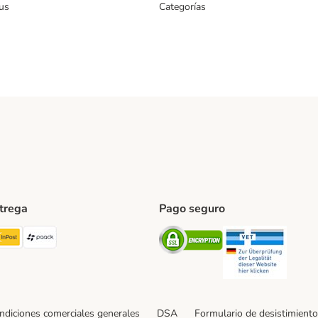
us
Categorías
ntrega
Pago seguro
ping Method
TExpress Shipping Method
InPost Shipping Method
paack Shipping Method
Security
Securit
ndiciones comerciales generales
DSA
Formulario de desistimiento