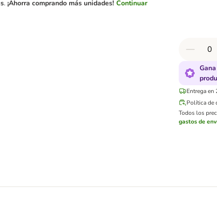
es
.
¡Ahorra comprando más unidades!
Continuar
Gana 
produ
Entrega en 
Política de
Todos los preci
gastos de env