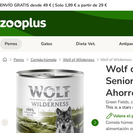
ENVÍO GRATIS desde 49 € | Solo 1,99 € a partir de 29 €
Perros
Gatos
Dieta Vet.
Antipar
Menú de categoria abierto: Perros
Menú de categoria abierto: Gatos
Menú de ca
Perros
Comida húmeda
Wolf of Wilderness
Wolf of Wilderness 
Wolf 
Senior
Ahorr
Green Fields, 
This is a stars
Valora el 
Comida húme
alimentación o