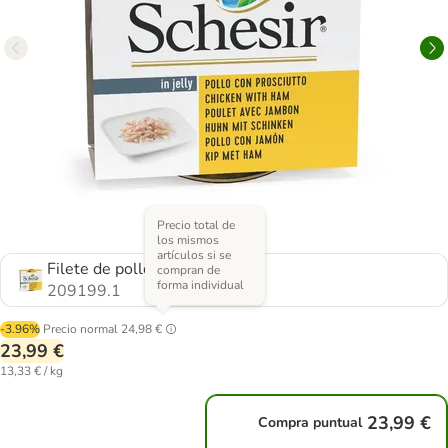
Precio total de
los mismos
artículos si se
Filete de pollo con jamón
compran de
forma individual
209199.1
-3.96%
Precio normal
24,98 €
23,99 €
13,33 € / kg
23,99 €
Compra puntual