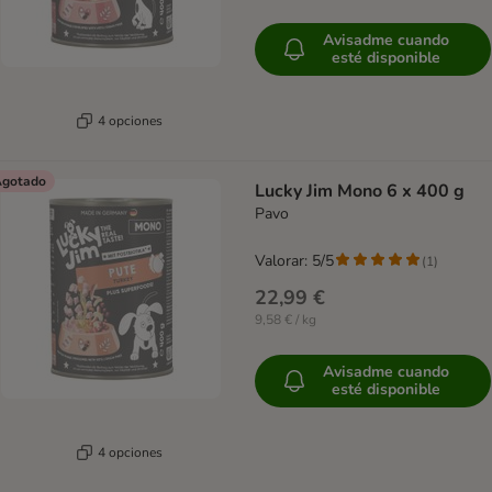
Avisadme cuando
esté disponible
4 opciones
gotado
Lucky Jim Mono 6 x 400 g
Pavo
Valorar: 5/5
(
1
)
22,99 €
9,58 € / kg
Avisadme cuando
esté disponible
4 opciones