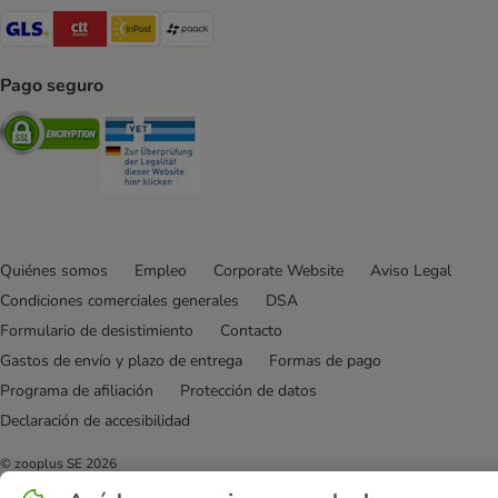
GLS Shipping Method
CTTExpress Shipping Method
InPost Shipping Method
paack Shipping Method
Pago seguro
Security
Security
Quiénes somos
Empleo
Corporate Website
Aviso Legal
Condiciones comerciales generales
DSA
Formulario de desistimiento
Contacto
Gastos de envío y plazo de entrega
Formas de pago
Programa de afiliación
Protección de datos
Declaración de accesibilidad
© zooplus SE
2026