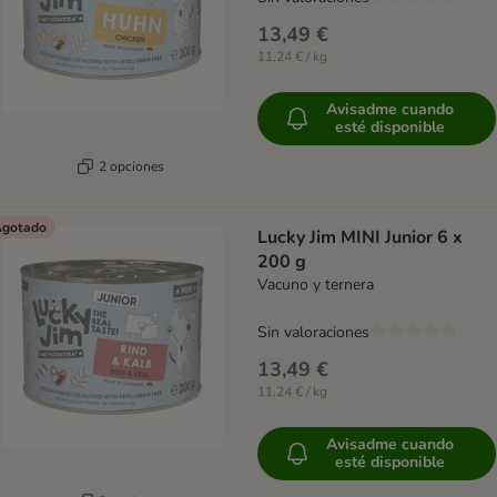
13,49 €
11,24 € / kg
Avisadme cuando
esté disponible
2 opciones
gotado
Lucky Jim MINI Junior 6 x
200 g
Vacuno y ternera
Sin valoraciones
13,49 €
11,24 € / kg
Avisadme cuando
esté disponible