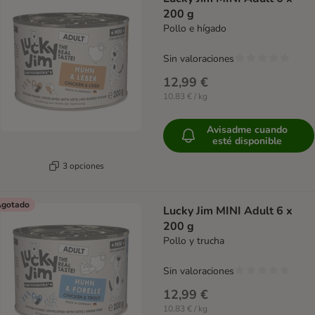
200 g
Pollo e hígado
Sin valoraciones
12,99 €
10,83 € / kg
Avisadme cuando
esté disponible
3 opciones
gotado
Lucky Jim MINI Adult 6 x
200 g
Pollo y trucha
Sin valoraciones
12,99 €
10,83 € / kg