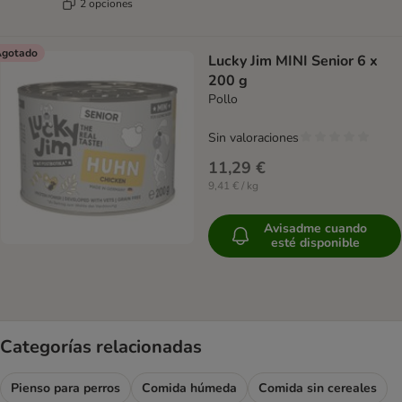
2 opciones
gotado
Lucky Jim MINI Senior 6 x
200 g
Pollo
Sin valoraciones
11,29 €
9,41 € / kg
Avisadme cuando
esté disponible
Categorías relacionadas
Pienso para perros
Comida húmeda
Comida sin cereales