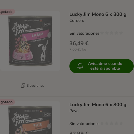
gotado
Lucky Jim Mono 6 x 800 g
Cordero
Sin valoraciones
36,49 €
7,60 € / kg
Avisadme cuando
esté disponible
3 opciones
gotado
Lucky Jim Mono 6 x 800 g
Pavo
Sin valoraciones
32,99 €