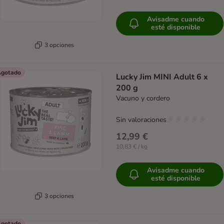
Avisadme cuando
esté disponible
3 opciones
gotado
Lucky Jim MINI Adult 6 x
200 g
Vacuno y cordero
Sin valoraciones
12,99 €
10,83 € / kg
Avisadme cuando
esté disponible
3 opciones
gotado