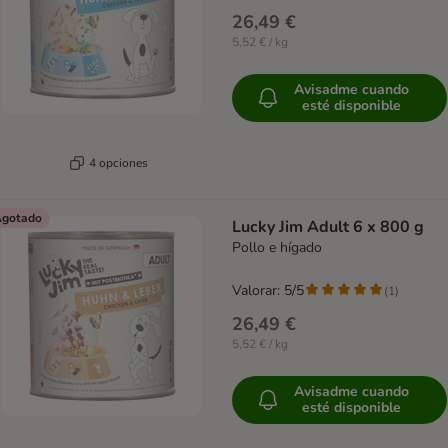
26,49 €
5,52 € / kg
Avisadme cuando
esté disponible
4 opciones
gotado
Lucky Jim Adult 6 x 800 g
Pollo e hígado
Valorar: 5/5
(
1
)
26,49 €
5,52 € / kg
Avisadme cuando
esté disponible