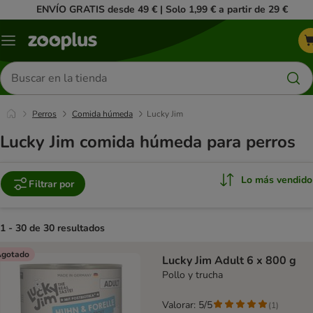
ENVÍO GRATIS desde 49 € | Solo 1,99 € a partir de 29 €
Menú
Buscar
productos
Perros
Comida húmeda
Lucky Jim
Lucky Jim comida húmeda para perros
Lo más vendido
Filtrar por
1 - 30 de 30 resultados
product items have been changed
gotado
Lucky Jim Adult 6 x 800 g
Pollo y trucha
Valorar: 5/5
(
1
)