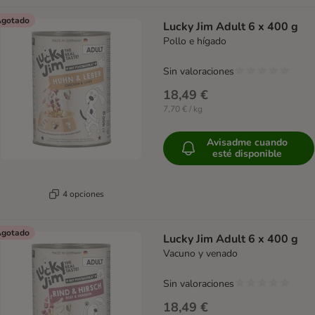
gotado
Lucky Jim Adult 6 x 400 g
Pollo e hígado
Sin valoraciones
18,49 €
7,70 € / kg
Avisadme cuando
esté disponible
4 opciones
gotado
Lucky Jim Adult 6 x 400 g
Vacuno y venado
Sin valoraciones
18,49 €