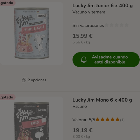
gotado
Lucky Jim Junior 6 x 400 g
Vacuno y ternera
Sin valoraciones
15,99 €
6,66 € / kg
Avisadme cuando
esté disponible
2 opciones
gotado
Lucky Jim Mono 6 x 400 g
Vacuno
Valorar: 5/5
(
1
)
19,19 €
8,00 € / kg