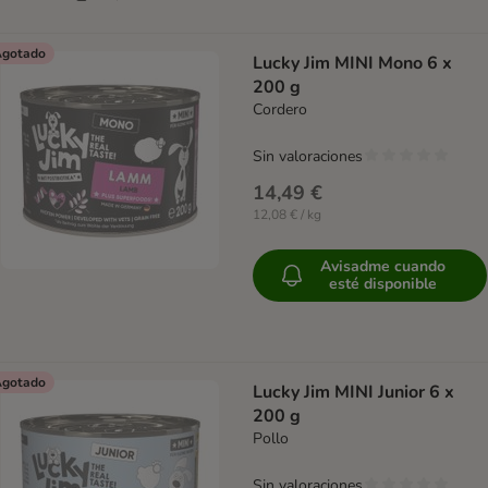
gotado
Lucky Jim MINI Mono 6 x
200 g
Cordero
Sin valoraciones
14,49 €
12,08 € / kg
Avisadme cuando
esté disponible
gotado
Lucky Jim MINI Junior 6 x
200 g
Pollo
Sin valoraciones