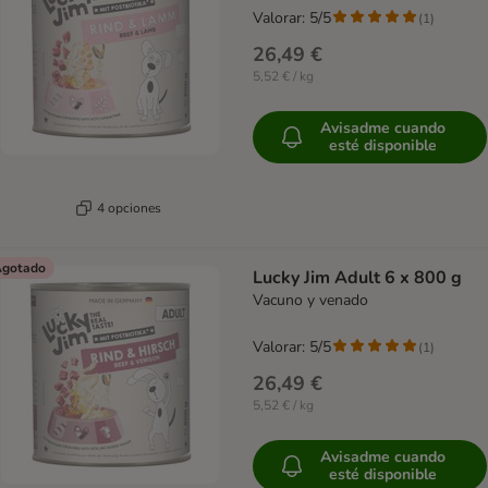
Valorar: 5/5
(
1
)
26,49 €
5,52 € / kg
Avisadme cuando
esté disponible
4 opciones
gotado
Lucky Jim Adult 6 x 800 g
Vacuno y venado
Valorar: 5/5
(
1
)
26,49 €
5,52 € / kg
Avisadme cuando
esté disponible