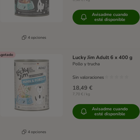
Avisadme cuando
esté disponible
4 opciones
gotado
Lucky Jim Adult 6 x 400 g
Pollo y trucha
Sin valoraciones
18,49 €
7,70 € / kg
Avisadme cuando
esté disponible
4 opciones