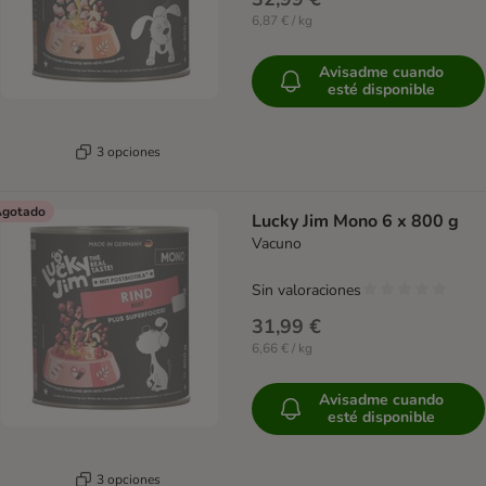
6,87 € / kg
Avisadme cuando
esté disponible
3 opciones
gotado
Lucky Jim Mono 6 x 800 g
Vacuno
Sin valoraciones
31,99 €
6,66 € / kg
Avisadme cuando
esté disponible
3 opciones