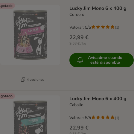
gotado
Lucky Jim Mono 6 x 400 g
Cordero
Valorar: 5/5
(
1
)
22,99 €
9,58 € / kg
Avisadme cuando
esté disponible
4 opciones
gotado
Lucky Jim Mono 6 x 400 g
Caballo
Valorar: 5/5
(
1
)
22,99 €
9,58 € / kg