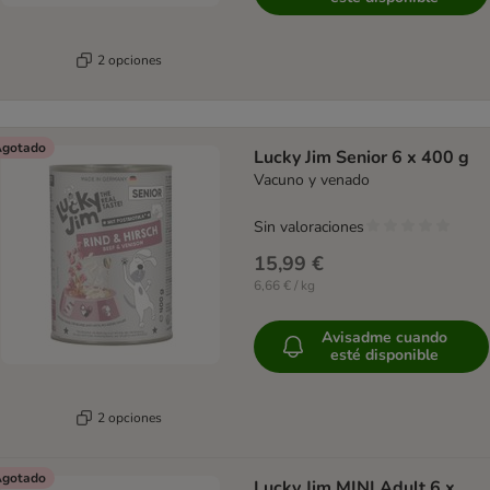
2 opciones
gotado
Lucky Jim Senior 6 x 400 g
Vacuno y venado
Sin valoraciones
15,99 €
6,66 € / kg
Avisadme cuando
esté disponible
2 opciones
gotado
Lucky Jim MINI Adult 6 x