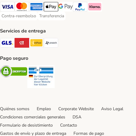
Visa Payment Method
Mastercard Payment Method
American Express Payment Method
Apple Pay Payment Method
Google Pay Payment Method
PayPal Payment Method
Klarna Payment Method
Contra-reembolso
Transferencia
Contra-reembolso Payment Method
Transferencia Payment Method
Servicios de entrega
GLS Shipping Method
CTTExpress Shipping Method
InPost Shipping Method
paack Shipping Method
Pago seguro
Security
Security
Quiénes somos
Empleo
Corporate Website
Aviso Legal
Condiciones comerciales generales
DSA
Formulario de desistimiento
Contacto
Gastos de envío y plazo de entrega
Formas de pago