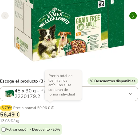
Precio total de
los mismos
Escoge el producto (3 opciones)
% Descuentos disponibles
artículos si se
compran de
48 x 90 g - Pack ahorro
forma individual
2220179.2
-5.79%
Precio normal
59,96 €
56,49 €
13,08 € / kg
Activar cupón - Descuento -20%