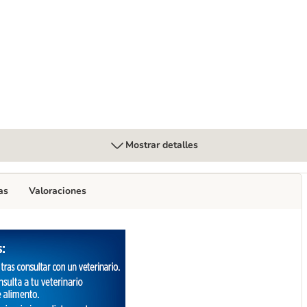
estinal Biome estofado para perros
Mostrar detalles
as
Valoraciones