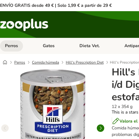
ENVÍO GRATIS desde 49 € | Solo 1,99 € a partir de 29 €
Perros
Gatos
Dieta Vet.
Antipar
Menú de categoria abierto: Perros
Menú de categoria abierto: Gatos
Menú de ca
Perros
Comida húmeda
Hill's Prescription Diet
Hill's Prescriptio
Hill's
i/d Di
estof
12 x 354 g
This is a stars
Valora el
Comida húmeda 
problemas dige