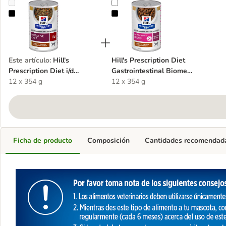
Hill's Prescription Diet i/d Digestive Care estofado para perros
Hill's Prescription Diet Gastroint
Este artículo
:
Hill's
Hill's Prescription Diet
Prescription Diet i/d
Gastrointestinal Biome
Digestive Care estofado
12 x 354 g
estofado para perros
12 x 354 g
para perros
Ficha de producto
Composición
Cantidades recomendad