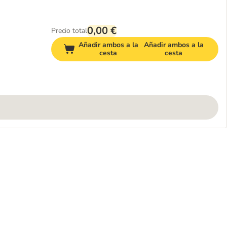
0,00 €
Precio total
Añadir ambos a la
Añadir ambos a la
cesta
cesta