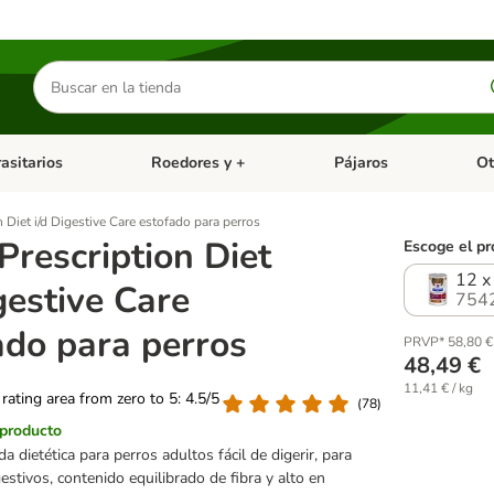
Buscar
productos
asitarios
Roedores y +
Pájaros
Ot
tegoria abierto: Dieta Vet.
Menú de categoria abierto: Antiparasitarios
Menú de categoria abierto
Menú 
n Diet i/d Digestive Care estofado para perros
 Prescription Diet
Escoge el pr
12 x
gestive Care
754
ado para perros
PRVP* 58,80 €
48,49 €
11,41 € / kg
 rating area from zero to 5: 4.5/5
(
78
)
 producto
dietética para perros adultos fácil de digerir, para
stivos, contenido equilibrado de fibra y alto en