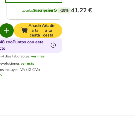
41,22 €
-15%
Añadir
Añadir
a la
a la
cesta
cesta
48 zooPuntos con este
cto
-4 días laborables:
ver más
devoluciones
ver más
os incluyen IVA / IGIC.
Ver
ío