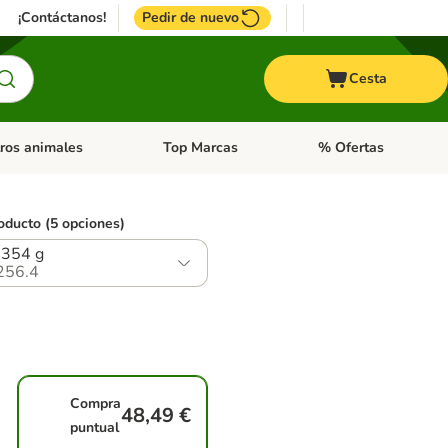
¡Contáctanos!
Pedir de nuevo
Cesta
ros animales
Top Marcas
% Ofertas
: Roedores y +
de categoria abierto: Pájaros
Menú de categoria abierto: Otros animales
Menú de categoria abie
oducto (5 opciones)
 354 g
256.4
Compra
48,49 €
puntual