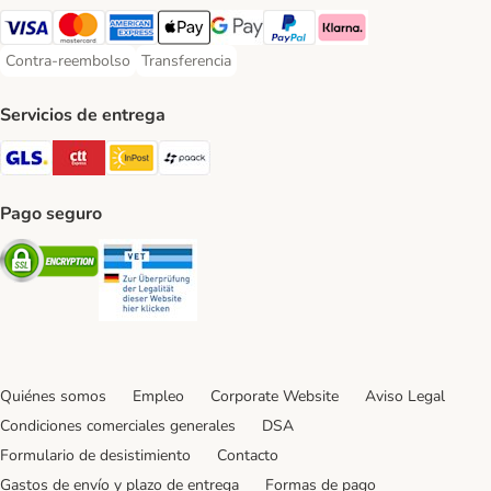
Visa Payment Method
Mastercard Payment Method
American Express Payment Method
Apple Pay Payment Method
Google Pay Payment Method
PayPal Payment Method
Klarna Payment Method
Contra-reembolso
Transferencia
Contra-reembolso Payment Method
Transferencia Payment Method
Servicios de entrega
GLS Shipping Method
CTTExpress Shipping Method
InPost Shipping Method
paack Shipping Method
Pago seguro
Security
Security
Quiénes somos
Empleo
Corporate Website
Aviso Legal
Condiciones comerciales generales
DSA
Formulario de desistimiento
Contacto
Gastos de envío y plazo de entrega
Formas de pago