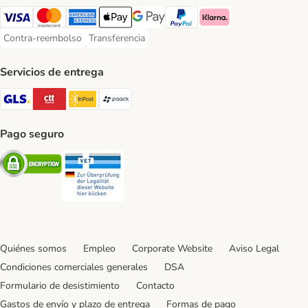
Visa Payment Method
Mastercard Payment Method
American Express Payment Method
Apple Pay Payment Method
Google Pay Payment Method
PayPal Payment Method
Klarna Payment Method
Contra-reembolso
Transferencia
Contra-reembolso Payment Method
Transferencia Payment Method
Servicios de entrega
GLS Shipping Method
CTTExpress Shipping Method
InPost Shipping Method
paack Shipping Method
Pago seguro
Security
Security
Quiénes somos
Empleo
Corporate Website
Aviso Legal
Condiciones comerciales generales
DSA
Formulario de desistimiento
Contacto
Gastos de envío y plazo de entrega
Formas de pago