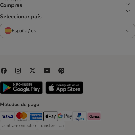
Compras
Seleccionar país
España / es
Métodos de pago
Visa Payment Method
Mastercard Payment Method
American Express Payment Method
Apple Pay Payment Method
Google Pay Payment Method
PayPal Payment Method
Klarna Payment Method
Contra-reembolso
Transferencia
Contra-reembolso Payment Method
Transferencia Payment Method