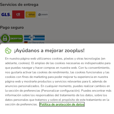
Servicios de entrega
GLS Shipping Method
CTTExpress Shipping Method
InPost Shipping Method
paack Shipping Method
Pago seguro
Security
Security
¡Ayúdanos a mejorar zooplus!
En nuestra página web utilizamos cookies, píxeles y otras tecnologías (en
adelante, cookies). El empleo de las cookies necesarias es indispensable para
que puedas navegar y hacer compras en nuestra web. Con tu consentimiento,
Quiénes somos
Empleo
Corporate Website
Aviso Legal
nos gustaría activar las cookies de rendimiento, las cookies funcionales y las
Condiciones comerciales generales
DSA
cookies con fines de marketing para poder mejorar tu experiencia en nuestra
página web y mostrarte productos y servicios relevantes para ti, además de
Formulario de desistimiento
Contacto
anuncios personalizados. En cualquier momento, puedes realizar cambios en
Gastos de envío y plazo de entrega
Formas de pago
la sección de preferencias (Personalizar configuración). Puedes encontrar más
información sobre los responsables del tratamiento de los datos, sobre los
Programa de afiliación
Protección de datos
datos personales que tratamos y sobre el propósito de este tratamiento en la
Declaración de accesibilidad
sección de preferencias.
Política de protección de datos