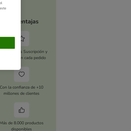
el
este
Tus ventajas
tiva zooplus Suscripción y
horra 5 % en cada pedido
Con la confianza de +10
millones de clientes
Más de 8.000 productos
disponibles