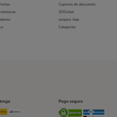
Puntos
Cupones de descuento
rotectoras
ZOOutlet
iadores
zooplus App
us
Categorías
ntrega
Pago seguro
ping Method
TExpress Shipping Method
InPost Shipping Method
paack Shipping Method
Security
Securit