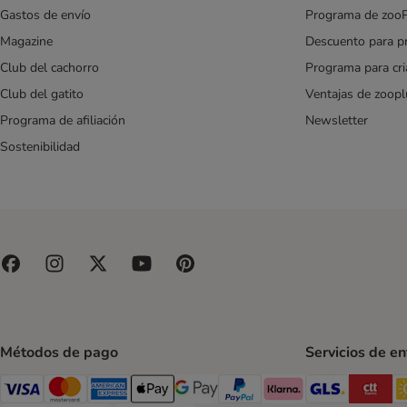
Hill's Science Plan
Gastos de envío
Programa de zoo
Integra Protect
Magazine
Descuento para p
James Wellbeloved
Club del cachorro
Programa para cr
Josera
Club del gatito
Ventajas de zoopl
JosiDog
Programa de afiliación
Newsletter
Lily's Kitchen
Lov&Ed
Sostenibilidad
Lucky Jim
Lukullus
Mac's
MAC's Vetcare
Magnussons
MjAMjAM
Natural Trainer
Nature's Variety
Pan Mięsko
Métodos de pago
Servicios de e
Pedigree
GLS Ship
CT
PURBELLO
Visa Payment Method
Mastercard Payment Method
American Express Payment Method
Apple Pay Payment Method
Google Pay Payment Method
PayPal Payment Method
Klarna Payment Method