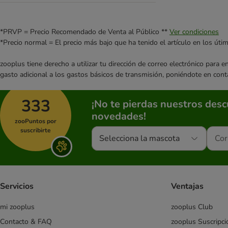
DIBO
Dog´s Love
(
2
)
Dogs'n Tiger
*PRVP = Precio Recomendado de Venta al Público **
Ver condiciones
Doggy Dog
*Precio normal = El precio más bajo que ha tenido el artículo en los úti
Dolina Noteci
zooplus tiene derecho a utilizar tu dirección de correo electrónico para 
Encore
gasto adicional a los gastos básicos de transmisión, poniéndote en cont
Eukanuba
Sin transgénicos
Fitmin
333
¡No te pierdas nuestros des
Fleischeslust
novedades!
Forza10
zooPuntos por
Freshe Schnauze
suscribirte
Selecciona la mascota
Friskies
GranataPet
Grau
Greenwoods
Servicios
Ventajas
Happy Dog
mi zooplus
zooplus Club
Hardys
Hill's Prescription Diet
Contacto & FAQ
zooplus Suscripci