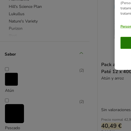
(Perso
Hill's Science Plan
tratam
Lukullus
tratam
Nature's Variety
Person
Purizon
Rinti
Rocco
Rosie's Farm
Sabor
Royal Canin
Pack ahorro: 
Schesir
(
2
)
Paté 12 x 40
Terra Canis
Atún y arroz
Wolf of Wilderness
Atún
4Vets
(
2
)
Affinity Advance Veterinary Diets
Concept for Life Veterinary Diet
Sin valoraciones
Hill's Prescription Diet
Precio normal
42,9
Purina Pro Plan Veterinary Diets
40,49 €
Pescado