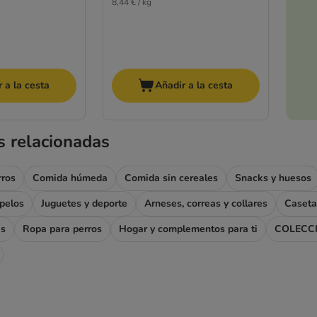
8,44 € / kg
 a la cesta
Añadir a la cesta
s relacionadas
rros
Comida húmeda
Comida sin cereales
Snacks y huesos
apelos
Juguetes y deporte
Arneses, correas y collares
Caseta
as
Ropa para perros
Hogar y complementos para ti
COLECC