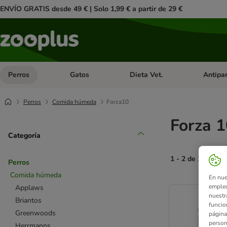
ENVÍO GRATIS desde 49 € | Solo 1,99 € a partir de 29 €
Perros
Gatos
Dieta Vet.
Antipar
Menú de categoria abierto: Perros
Menú de categoria abierto: Gatos
Menú de ca
Perros
Comida húmeda
Forza10
Forza 1
Categoría
1 - 2 de 2 result
Perros
Comida húmeda
En nue
product items ha
empleo
Applaws
nuestr
Briantos
funcio
Greenwoods
página
person
Herrmanns