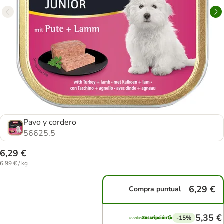
Pavo y cordero
56625.5
6,29 €
6,99 € / kg
6,29 €
Compra puntual
5,35 €
-15%