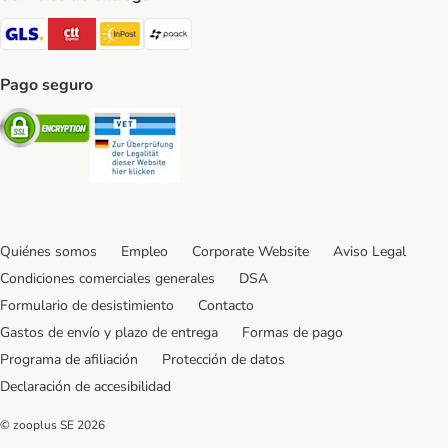
GLS Shipping Method
CTTExpress Shipping Method
InPost Shipping Method
paack Shipping Method
Pago seguro
Security
Security
Quiénes somos
Empleo
Corporate Website
Aviso Legal
Condiciones comerciales generales
DSA
Formulario de desistimiento
Contacto
Gastos de envío y plazo de entrega
Formas de pago
Programa de afiliación
Protección de datos
Declaración de accesibilidad
© zooplus SE
2026