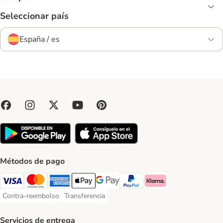
Seleccionar país
España / es
Métodos de pago
Visa Payment Method
Mastercard Payment Method
American Express Payment Method
Apple Pay Payment Method
Google Pay Payment Method
PayPal Payment Method
Klarna Payment Method
Contra-reembolso
Transferencia
Contra-reembolso Payment Method
Transferencia Payment Method
Servicios de entrega