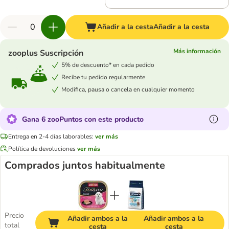
Añadir a la cesta
Añadir a la cesta
Más información
zooplus Suscripción
5% de descuento* en cada pedido
Recibe tu pedido regularmente
Modifica, pausa o cancela en cualquier momento
Gana 6 zooPuntos con este producto
Entrega en 2-4 días laborables:
ver más
Política de devoluciones
ver más
Comprados juntos habitualmente
Precio
Añadir ambos a la
Añadir ambos a la
total
cesta
cesta