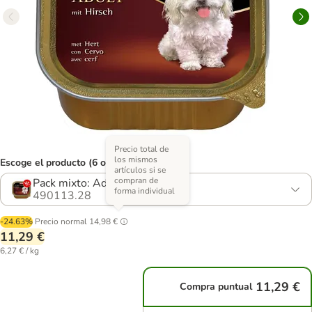
Precio total de
los mismos
Escoge el producto (6 opciones)
artículos si se
compran de
Pack mixto: Adult sin cereales
forma individual
490113.28
-24.63%
Precio normal
14,98 €
11,29 €
6,27 € / kg
11,29 €
Compra puntual