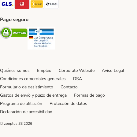
GLS Shipping Method
CTTExpress Shipping Method
InPost Shipping Method
paack Shipping Method
Pago seguro
Security
Security
Quiénes somos
Empleo
Corporate Website
Aviso Legal
Condiciones comerciales generales
DSA
Formulario de desistimiento
Contacto
Gastos de envío y plazo de entrega
Formas de pago
Programa de afiliación
Protección de datos
Declaración de accesibilidad
© zooplus SE
2026