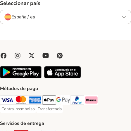
Seleccionar país
España / es
Métodos de pago
Visa Payment Method
Mastercard Payment Method
American Express Payment Method
Apple Pay Payment Method
Google Pay Payment Method
PayPal Payment Method
Klarna Payment Method
Contra-reembolso
Transferencia
Contra-reembolso Payment Method
Transferencia Payment Method
Servicios de entrega