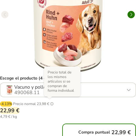
Precio total de
los mismos
Escoge el producto (4 opciones)
artículos si se
compran de
Vacuno y pollo
forma individual
490068.11
-4.13%
Precio normal
23,98 €
22,99 €
4,79 € / kg
22,99 €
Compra puntual