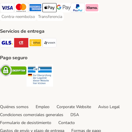
Visa Payment Method
Mastercard Payment Method
American Express Payment Method
Apple Pay Payment Method
Google Pay Payment Method
PayPal Payment Method
Klarna Payment Method
Contra-reembolso
Transferencia
Contra-reembolso Payment Method
Transferencia Payment Method
Servicios de entrega
GLS Shipping Method
CTTExpress Shipping Method
InPost Shipping Method
paack Shipping Method
Pago seguro
Security
Security
Quiénes somos
Empleo
Corporate Website
Aviso Legal
Condiciones comerciales generales
DSA
Formulario de desistimiento
Contacto
Gastos de envío y plazo de entrega
Formas de pago