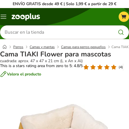
ENVÍO GRATIS desde 49 € | Solo 1,99 € a partir de 29 €
Menú
Buscar
productos
Perros
Camas y mantas
Camas para perros pequeños
Cama TIAKI
Cama TIAKI Flower para mascotas
cuadrada: aprox. 47 x 47 x 21 cm (L x An x Al)
This is a stars rating area from zero to 5: 4.8/5
(
4
)
Valora el producto