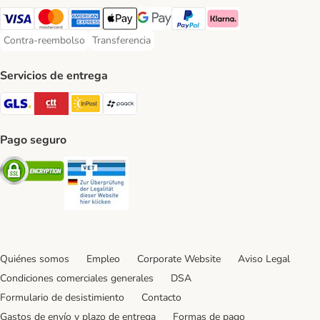
Visa Payment Method
Mastercard Payment Method
American Express Payment Method
Apple Pay Payment Method
Google Pay Payment Method
PayPal Payment Method
Klarna Payment Method
Contra-reembolso
Transferencia
Contra-reembolso Payment Method
Transferencia Payment Method
Servicios de entrega
GLS Shipping Method
CTTExpress Shipping Method
InPost Shipping Method
paack Shipping Method
Pago seguro
Security
Security
Quiénes somos
Empleo
Corporate Website
Aviso Legal
Condiciones comerciales generales
DSA
Formulario de desistimiento
Contacto
Gastos de envío y plazo de entrega
Formas de pago