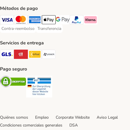
Métodos de pago
Visa Payment Method
Mastercard Payment Method
American Express Payment Method
Apple Pay Payment Method
Google Pay Payment Method
PayPal Payment Method
Klarna Payment Method
Contra-reembolso
Transferencia
Contra-reembolso Payment Method
Transferencia Payment Method
Servicios de entrega
GLS Shipping Method
CTTExpress Shipping Method
InPost Shipping Method
paack Shipping Method
Pago seguro
Security
Security
Quiénes somos
Empleo
Corporate Website
Aviso Legal
Condiciones comerciales generales
DSA