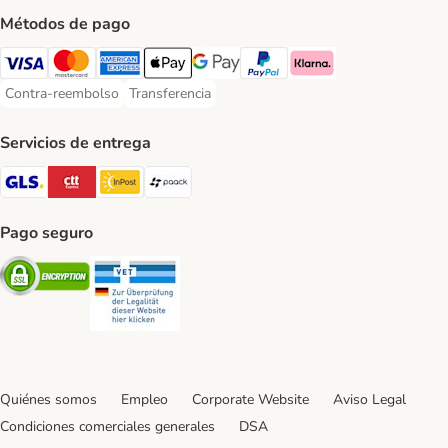
Métodos de pago
Visa Payment Method
Mastercard Payment Method
American Express Payment Method
Apple Pay Payment Method
Google Pay Payment Method
PayPal Payment Method
Klarna Payment Method
Contra-reembolso
Transferencia
Contra-reembolso Payment Method
Transferencia Payment Method
Servicios de entrega
GLS Shipping Method
CTTExpress Shipping Method
InPost Shipping Method
paack Shipping Method
Pago seguro
Security
Security
Quiénes somos
Empleo
Corporate Website
Aviso Legal
Condiciones comerciales generales
DSA