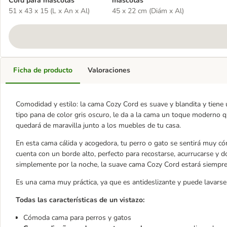
Cord para mascotas
mascotas
51 x 43 x 15 (L x An x Al)
45 x 22 cm (Diám x Al)
Ficha de producto
Valoraciones
Comodidad y estilo: la cama Cozy Cord es suave y blandita y tiene u
tipo pana de color gris oscuro, le da a la cama un toque moderno q
quedará de maravilla junto a los muebles de tu casa.
En esta cama cálida y acogedora, tu perro o gato se sentirá muy c
cuenta con un borde alto, perfecto para recostarse, acurrucarse y 
simplemente por la noche, la suave cama Cozy Cord estará siempre
Es una cama muy práctica, ya que es antideslizante y puede lavarse 
Todas las características de un vistazo:
Cómoda cama para perros y gatos