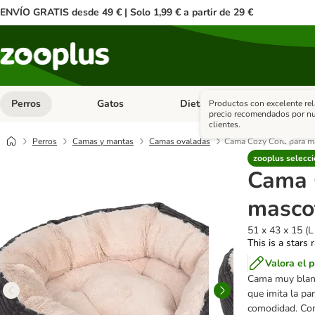
ENVÍO GRATIS desde 49 € | Solo 1,99 € a partir de 29 €
Perros
Gatos
Dieta Vet.
Antipar
Productos con excelente rel
Menú de categoria abierto: Perros
Menú de categoria abierto: Gatos
Menú de ca
precio recomendados por nu
clientes.
Perros
Camas y mantas
Camas ovaladas
Cama Cozy Cord para m
zooplus selecci
Cama 
masco
51 x 43 x 15 (L
This is a stars 
Valora el 
Cama muy bland
que imita la pa
comodidad. Con