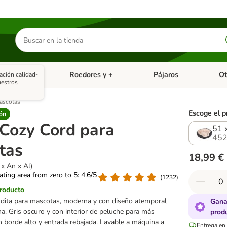
Buscar
productos
asitarios
Roedores y +
Pájaros
Ot
ación calidad-
tegoria abierto: Dieta Vet.
Menú de categoria abierto: Antiparasitarios
Menú de categoria abierto
Menú 
estros
ascotas
Escoge el p
ón
Cozy Cord para
51 x
452
tas
18,99 €
 x An x Al)
rating area from zero to 5: 4.6/5
(
1232
)
producto
ita para mascotas, moderna y con diseño atemporal
Gana
na. Gris oscuro y con interior de peluche para más
prod
 borde alto y entrada rebajada. Lavable a máquina a
Entrega en 