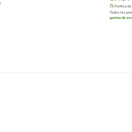
r
Política d
Todos los prec
gastos de env
as