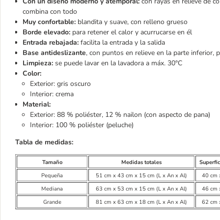
Con un diseño moderno y atemporal:
con rayas en relieve de col
combina con todo
Muy confortable:
blandita y suave, con relleno grueso
Borde elevado:
para retener el calor y acurrucarse en él
Entrada rebajada:
facilita la entrada y la salida
Base antideslizante
, con puntos en relieve en la parte inferior,
Limpieza:
se puede lavar en la lavadora a máx. 30°C
Color:
Exterior: gris oscuro
Interior: crema
Material:
Exterior: 88 % poliéster, 12 % nailon (con aspecto de pana)
Interior: 100 % poliéster (peluche)
Tabla de medidas:
Tamaño
Medidas totales
Superfi
Pequeña
51 cm x 43 cm x 15 cm (L x An x Al)
40 cm 
Mediana
63 cm x 53 cm x 15 cm (L x An x Al)
46 cm 
Grande
81 cm x 63 cm x 18 cm (L x An x Al)
62 cm 