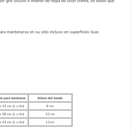
or gris oscuro e interior de felpa de color crema, un estilo que
 para mantenerse en su sitio incluso en superficies lisas
cie para tumbarse
Altura del borde
x 33 cm (L x An)
8 cm
x 38 cm (L x An)
10 cm
x 43 cm (L x An)
11cm