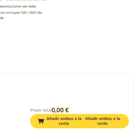
e devoluciones
ver más
ios incluyen IVA / IGIC.
Ver
ío
0,00 €
Precio total
Añadir ambos a la
Añadir ambos a la
cesta
cesta