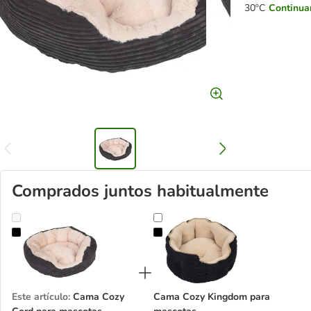
30ºC
Continua
Comprados juntos habitualmente
Cama Cozy Cord para mascotas
Cama Cozy Kingdom para mascot
Este artículo
:
Cama Cozy
Cama Cozy Kingdom para