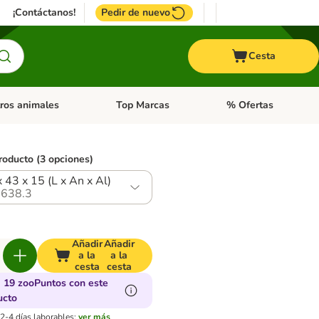
¡Contáctanos!
Pedir de nuevo
Cesta
ros animales
Top Marcas
% Ofertas
: Roedores y +
de categoria abierto: Pájaros
Menú de categoria abierto: Otros animales
Menú de categoria abie
roducto (3 opciones)
 43 x 15 (L x An x Al)
638.3
Añadir
Añadir
a la
a la
cesta
cesta
 19 zooPuntos con este
ucto
2-4 días laborables:
ver más