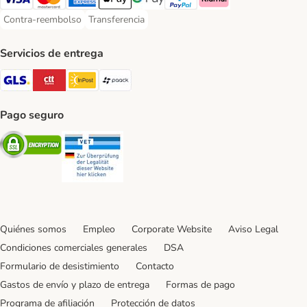
Visa Payment Method
Mastercard Payment Method
American Express Payment Method
Apple Pay Payment Method
Google Pay Payment Method
PayPal Payment Method
Klarna Payment Method
Contra-reembolso
Transferencia
Contra-reembolso Payment Method
Transferencia Payment Method
Servicios de entrega
GLS Shipping Method
CTTExpress Shipping Method
InPost Shipping Method
paack Shipping Method
Pago seguro
Security
Security
Quiénes somos
Empleo
Corporate Website
Aviso Legal
Condiciones comerciales generales
DSA
Formulario de desistimiento
Contacto
Gastos de envío y plazo de entrega
Formas de pago
Programa de afiliación
Protección de datos