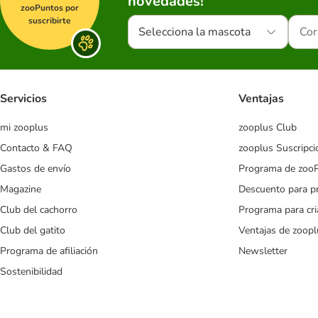
novedades!
zooPuntos por
suscribirte
Selecciona la mascota
Servicios
Ventajas
mi zooplus
zooplus Club
Contacto & FAQ
zooplus Suscripci
Gastos de envío
Programa de zoo
Magazine
Descuento para p
Club del cachorro
Programa para cr
Club del gatito
Ventajas de zoopl
Programa de afiliación
Newsletter
Sostenibilidad