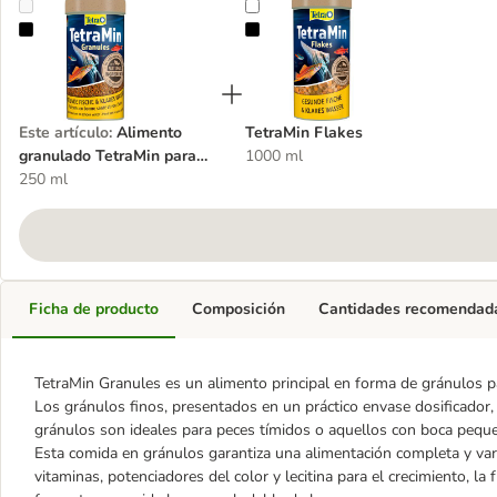
Alimento granulado TetraMin para peces
TetraMin Flakes
Este artículo
:
Alimento
TetraMin Flakes
granulado TetraMin para
1000 ml
peces
250 ml
Ficha de producto
Composición
Cantidades recomendad
TetraMin Granules es un alimento principal en forma de gránulos p
Los gránulos finos, presentados en un práctico envase dosificador
gránulos son ideales para peces tímidos o aquellos con boca pequ
Esta comida en gránulos garantiza una alimentación completa y var
vitaminas, potenciadores del color y lecitina para el crecimiento, la 