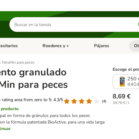
Buscar
productos
asitarios
Roedores y +
Pájaros
Ot
tegoria abierto: Dieta Vet.
Menú de categoria abierto: Antiparasitarios
Menú de categoria abierto
Menú 
 TetraMin para peces
nto granulado
Escoge el pr
250 
Min para peces
4404
8,69 €
s rating area from zero to 5: 4.3/5
(
4
)
34,76 € / l
l producto
pal en forma de gránulos para todos los peces
con la fórmula patentada BioActive, para una vida larga
inuar