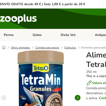
ENVÍO GRATIS desde 49 € | Solo 1,99 € a partir de 29 €
Perros
Gatos
Dieta Vet.
Antipar
Menú de categoria abierto: Perros
Menú de categoria abierto: Gatos
Menú de ca
Otros animales
Comida para peces
Gránulos
Alimento granulado
Alime
Tetra
250 ml
This is a star
Valora e
Comida princi
decorativos, 
y activa.
Cont