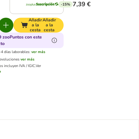
7,39 €
-15%
Añadir
Añadir
a la
a la
cesta
cesta
9 zooPuntos con este
cto
-4 días laborables:
ver más
devoluciones
ver más
s incluyen IVA / IGIC.
Ver
o