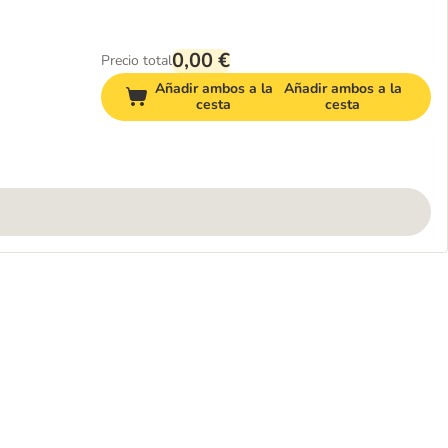
0,00 €
Precio total
Añadir ambos a la
Añadir ambos a la
cesta
cesta