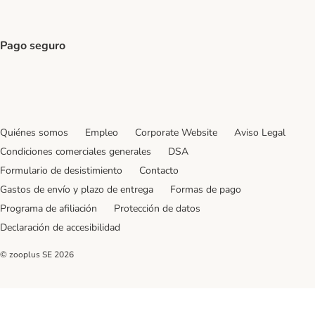
GLS Shipping Method
CTTExpress Shipping Method
InPost Shipping Method
paack Shipping Method
Pago seguro
Security
Security
Quiénes somos
Empleo
Corporate Website
Aviso Legal
Condiciones comerciales generales
DSA
Formulario de desistimiento
Contacto
Gastos de envío y plazo de entrega
Formas de pago
Programa de afiliación
Protección de datos
Declaración de accesibilidad
© zooplus SE
2026