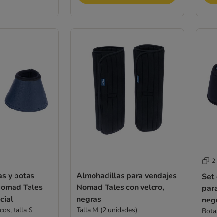
2
as y botas
Almohadillas para vendajes
Set 
Nomad Tales
Nomad Tales con velcro,
par
cial
negras
neg
cos, talla S
Talla M (2 unidades)
Botas