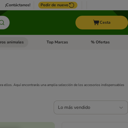
¡Contáctanos!
Pedir de nuevo
Cesta
ros animales
Top Marcas
% Ofertas
: Roedores y +
de categoria abierto: Pájaros
Menú de categoria abierto: Otros animales
Menú de categoria abie
ra ellos. Aquí encontrarás una amplia selección de los accesorios indispensables
Lo más vendido