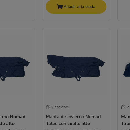
Añadir a la cesta
2 opciones
2
ierno Nomad
Manta de invierno Nomad
Man
lo alto
Tales con cuello alto
Tale