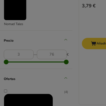
3,79 €
Nomad Tales
Precio
Añadir
―
€
Ofertas
(
4
)