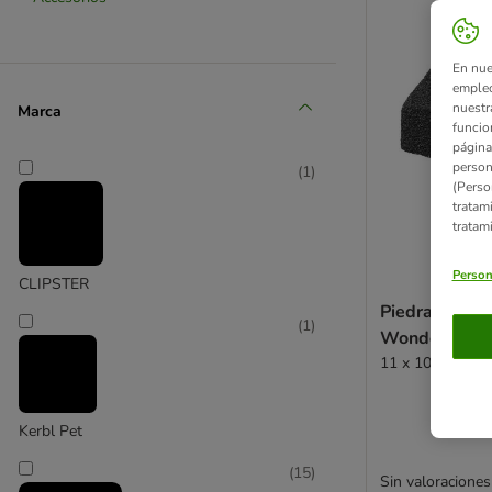
En nue
empleo
nuestr
Marca
funcio
página
person
(
1
)
(Perso
tratam
tratam
Person
CLIPSTER
Piedra limpia
(
1
)
WonderStone 
11 x 10 x 4 cm (
Kerbl Pet
(
15
)
Sin valoraciones