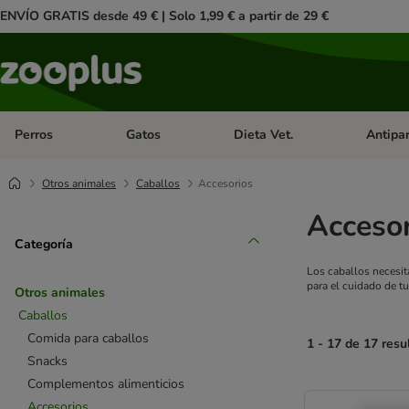
ENVÍO GRATIS desde 49 € | Solo 1,99 € a partir de 29 €
Perros
Gatos
Dieta Vet.
Antipar
Menú de categoria abierto: Perros
Menú de categoria abierto: Gatos
Menú de ca
Otros animales
Caballos
Accesorios
Accesor
Categoría
Los caballos necesit
para el cuidado de tu
Otros animales
Caballos
Comida para caballos
1 - 17 de 17 resu
Snacks
Complementos alimenticios
product items ha
Accesorios