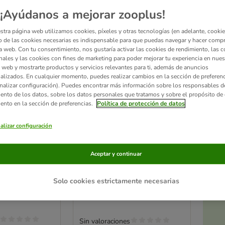
¡Ayúdanos a mejorar zooplus!
stra página web utilizamos cookies, píxeles y otras tecnologías (en adelante, cookies
 de las cookies necesarias es indispensable para que puedas navegar y hacer comp
a web. Con tu consentimiento, nos gustaría activar las cookies de rendimiento, las c
nales y las cookies con fines de marketing para poder mejorar tu experiencia en nues
 web y mostrarte productos y servicios relevantes para ti, además de anuncios
alizados. En cualquier momento, puedes realizar cambios en la sección de preferenc
nalizar configuración). Puedes encontrar más información sobre los responsables d
iento de los datos, sobre los datos personales que tratamos y sobre el propósito de 
iento en la sección de preferencias.
Política de protección de datos
alizar configuración
2 opciones
dora Kerbl Pet
Set de polainas y botas
para el pelaje
Aceptar y continuar
para cascos Nomad Tales,
L x An x Al)
negras
Ac
Polainas, talla M (set de 2)
Solo cookies estrictamente necesarias
a
Sin valoraciones