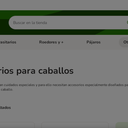
Buscar
productos
asitarios
Roedores y +
Pájaros
Ot
tegoria abierto: Dieta Vet.
Menú de categoria abierto: Antiparasitarios
Menú de categoria abierto
Menú 
ios para caballos
an cuidados especiales y para ello necesitan accesorios especialmente diseñados pa
 caballo.
ltados
ve been changed