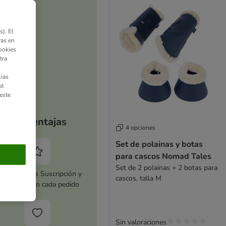
). El
ras en
ookies
tra
ias
el
este
Tus ventajas
4 opciones
Set de polainas y botas
para cascos Nomad Tales
Set de 2 polainas + 2 botas para
tiva zooplus Suscripción y
cascos, talla M
horra 5 % en cada pedido
Sin valoraciones