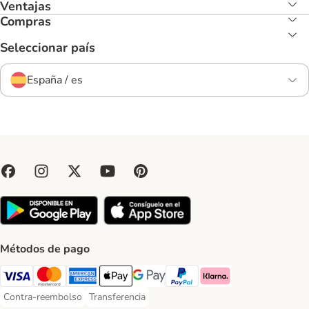
Ventajas
Compras
Seleccionar país
España / es
Métodos de pago
Visa Payment Method
Mastercard Payment Method
American Express Payment Method
Apple Pay Payment Method
Google Pay Payment Method
PayPal Payment Method
Klarna Payment Method
Contra-reembolso
Transferencia
Contra-reembolso Payment Method
Transferencia Payment Method