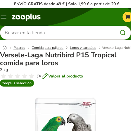
ENVÍO GRATIS desde 49 € | Solo 1,99 € a partir de 29 €
Menú
Buscar
productos
Pájaros
Comida para pájaros
Loros y cacatúas
Versele-Laga Nutri
Versele-Laga Nutribird P15 Tropical
comida para loros
3 kg
Valora el producto
(
0
)
zooplus selección