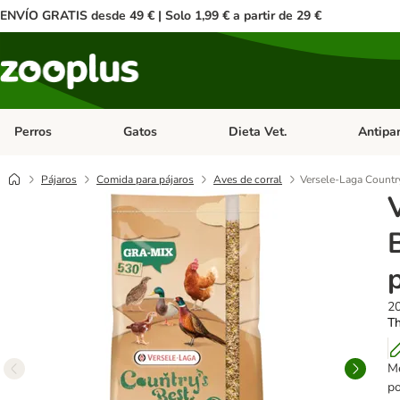
ENVÍO GRATIS desde 49 € | Solo 1,99 € a partir de 29 €
Perros
Gatos
Dieta Vet.
Antipar
Menú de categoria abierto: Perros
Menú de categoria abierto: Gatos
Menú de ca
Pájaros
Comida para pájaros
Aves de corral
Versele-Laga Countr
2
Th
Me
po