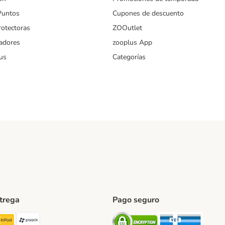
Puntos
Cupones de descuento
rotectoras
ZOOutlet
iadores
zooplus App
us
Categorías
ntrega
Pago seguro
ping Method
TExpress Shipping Method
InPost Shipping Method
paack Shipping Method
Security
Securit