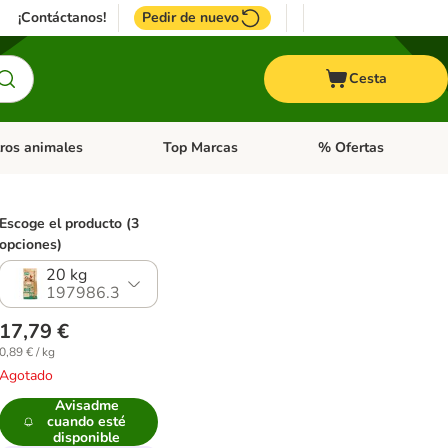
¡Contáctanos!
Pedir de nuevo
Cesta
ros animales
Top Marcas
% Ofertas
: Roedores y +
de categoria abierto: Pájaros
Menú de categoria abierto: Otros animales
Menú de categoria abie
Escoge el producto (3
opciones)
20 kg
197986.3
17,79 €
0,89 € / kg
Agotado
Avisadme
cuando esté
disponible