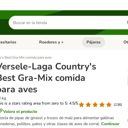
Buscar
productos
asitarios
Roedores y +
Pájaros
Ot
tegoria abierto: Dieta Vet.
Menú de categoria abierto: Antiparasitarios
Menú de categoria abierto
Menú 
y's Best Gra-Mix comida para aves
Versele-Laga Country's
Best Gra-Mix comida
para aves
0 kg
is is a stars rating area from zero to 5: 4.5/5
(
136
)
Valora el producto
zcla de pipas de girasol y trozos de maíz para alimentar gallinas
nedoras, pollitos, patos y otras clases de aves de corral.
Continuar