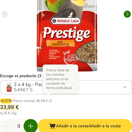
Precio total de
los mismos
Escoge el producto (3 opciones)
artículos si se
compran de
2 x 4 kg - Pack ahorro
forma individual
54967.5
-6.57%
Precio normal
36,38 €
33,99 €
4,25 € / kg
Añadir a la cesta
Añadir a la cesta