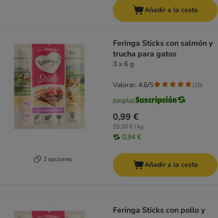
Añadir a la cesta
Feringa Sticks con salmón y
trucha para gatos
3 x 6 g
Valorar: 4.6/5
(
19
)
0,99 €
55,00 € / kg
0,94 €
2 opciones
Añadir a la cesta
Feringa Sticks con pollo y