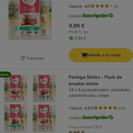
Valorar: 4/5
(
5
)
0,99 €
55,00 € / kg
0,94 €
Añadir a la cesta
2 opciones
Nuevo
Feringa Sticks - Pack de
prueba mixto
24 x 6 g pavo/cordero, pollo/pato,
salmón/trucha, conejo
Valorar: 4.5/5
(
295
)
Precio normal
7,92 €