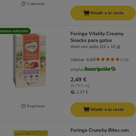
2 opciones
Añadir a la cesta
ooplus selección
Feringa Vitality Creamy
Snacks para gatos
Atún con pollo (12 x 10 g)
Valorar: 4.6/5
(
119
)
2,49 €
20,75 € / kg
2,37 €
8 opciones
Añadir a la cesta
Feringa Crunchy Bites con