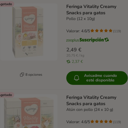
gotado
Feringa Vitality Creamy
Snacks para gatos
Pollo (12 x 10g)
Valorar: 4.6/5
(
119
)
2,49 €
20,75 € / kg
2,37 €
8 opciones
Avisadme cuando
esté disponible
gotado
Feringa Vitality Creamy
Snacks para gatos
Atún con pollo (24 x 10 g)
Valorar: 4.6/5
(
119
)