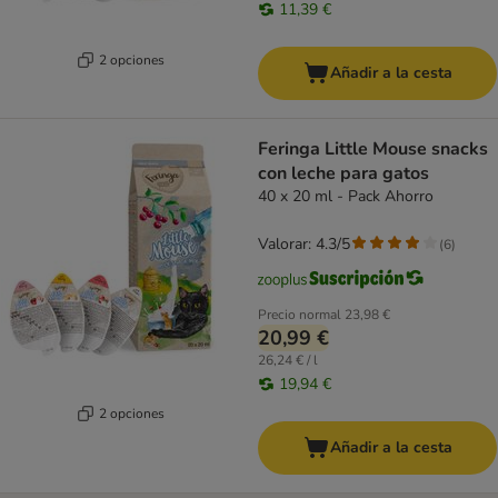
11,39 €
2 opciones
Añadir a la cesta
Feringa Little Mouse snacks
con leche para gatos
40 x 20 ml - Pack Ahorro
Valorar: 4.3/5
(
6
)
Precio normal
23,98 €
20,99 €
26,24 € / l
19,94 €
2 opciones
Añadir a la cesta