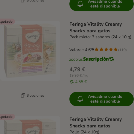
8 opciones
Avisadme cuando
esté disponible
gotado
Feringa Vitality Creamy
Snacks para gatos
Pack mixto: 3 sabores (24 x 10 g)
Valorar: 4.6/5
(
119
)
4,79 €
19,96 € / kg
4,55 €
8 opciones
Avisadme cuando
esté disponible
gotado
Feringa Vitality Creamy
Snacks para gatos
Pollo (24 x 10g)