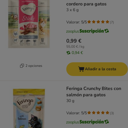
cordero para gatos
3 x 6 g
Valorar: 5/5
(
7
)
0,99 €
55,00 € / kg
0,94 €
2 opciones
Añadir a la cesta
Feringa Crunchy Bites con
salmón para gatos
30 g
Valorar: 5/5
(
3
)