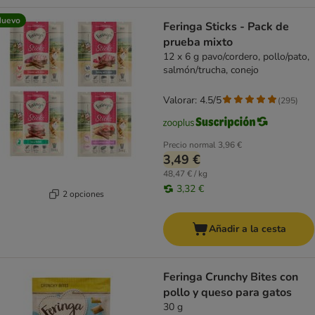
Nuevo
Feringa Sticks - Pack de
prueba mixto
12 x 6 g pavo/cordero, pollo/pato,
salmón/trucha, conejo
Valorar: 4.5/5
(
295
)
Precio normal
3,96 €
3,49 €
48,47 € / kg
3,32 €
2 opciones
Añadir a la cesta
Feringa Crunchy Bites con
pollo y queso para gatos
30 g