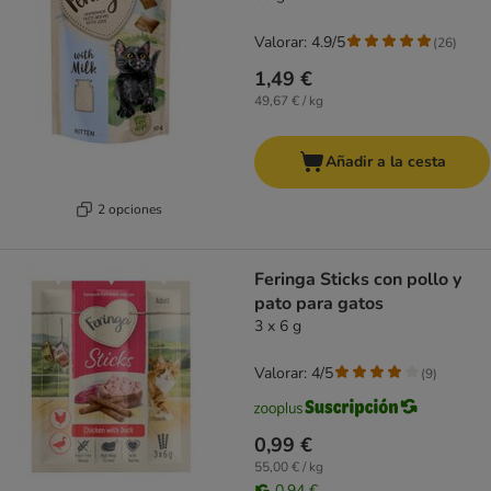
Valorar: 4.9/5
(
26
)
1,49 €
49,67 € / kg
Añadir a la cesta
2 opciones
Feringa Sticks con pollo y
pato para gatos
3 x 6 g
Valorar: 4/5
(
9
)
0,99 €
55,00 € / kg
0,94 €