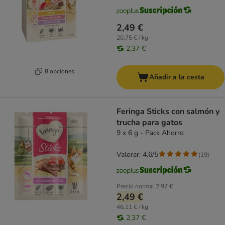
2,49 €
20,75 € / kg
2,37 €
8 opciones
Añadir a la cesta
Feringa Sticks con salmón y
trucha para gatos
9 x 6 g - Pack Ahorro
Valorar: 4.6/5
(
19
)
Precio normal
2,97 €
2,49 €
46,11 € / kg
2,37 €