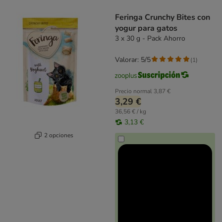
product items have been changed
Feringa Crunchy Bites con
yogur para gatos
3 x 30 g - Pack Ahorro
Valorar: 5/5
(
1
)
Precio normal
3,87 €
3,29 €
36,56 € / kg
3,13 €
2 opciones