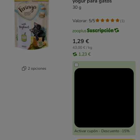
yogur para gatos
30 g
Valorar: 5/5
(
1
)
1,29 €
43,00 € / kg
1,23 €
2 opciones
Activar cupón - Descuento -15%