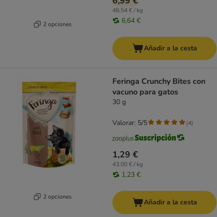
6,99 €
48,54 € / kg
6,64 €
2 opciones
Añadir a la cesta
Feringa Crunchy Bites con
vacuno para gatos
30 g
Valorar: 5/5
(
4
)
1,29 €
43,00 € / kg
1,23 €
2 opciones
Añadir a la cesta