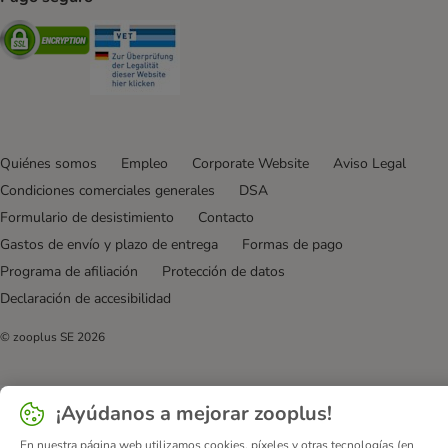
Security
Security
Quiénes somos
Empleo
Corporate Website
Aviso Legal
Condiciones comerciales generales
DSA
Formulario de desistimiento
Contacto
Gastos de envío y plazo de entrega
Formas de pago
Programa de afiliación
Protección de datos
Declaración de accesibilidad
© zooplus SE
2026
¡Ayúdanos a mejorar zooplus!
En nuestra página web utilizamos cookies, píxeles y otras tecnologías (en