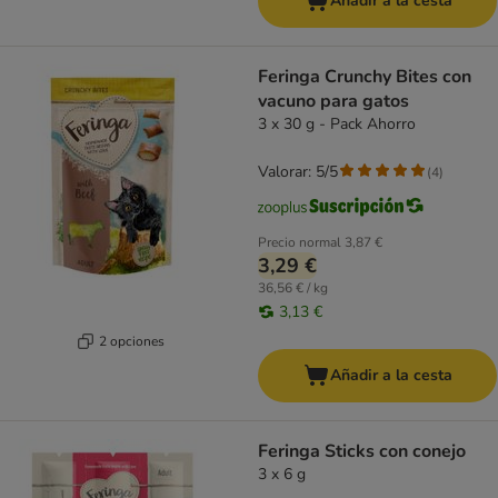
Añadir a la cesta
Feringa Crunchy Bites con
vacuno para gatos
3 x 30 g - Pack Ahorro
Valorar: 5/5
(
4
)
Precio normal
3,87 €
3,29 €
36,56 € / kg
3,13 €
2 opciones
Añadir a la cesta
Feringa Sticks con conejo
3 x 6 g