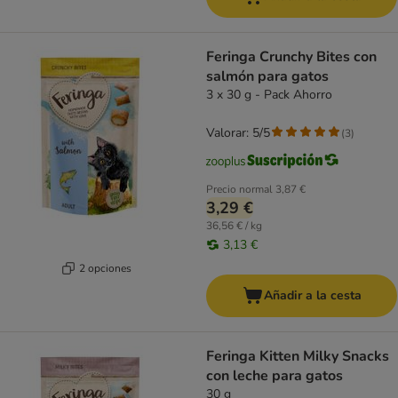
Feringa Crunchy Bites con
salmón para gatos
3 x 30 g - Pack Ahorro
Valorar: 5/5
(
3
)
Precio normal
3,87 €
3,29 €
36,56 € / kg
3,13 €
2 opciones
Añadir a la cesta
Feringa Kitten Milky Snacks
con leche para gatos
30 g