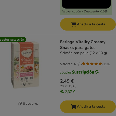
Activar cupón - Descuento -15%
Añadir a la cesta
ooplus selección
Feringa Vitality Creamy
Snacks para gatos
Salmón con pollo (12 x 10 g)
Valorar: 4.6/5
(
119
)
2,49 €
20,75 € / kg
2,37 €
8 opciones
Añadir a la cesta