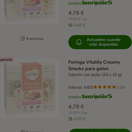
4,79 €
19,96 € / kg
4,55 €
8 opciones
Avisadme cuando
esté disponible
gotado
Feringa Vitality Creamy
Snacks para gatos
Salmón con pollo (24 x 10 g)
Valorar: 4.6/5
(
119
)
4,79 €
19,96 € / kg
4,55 €