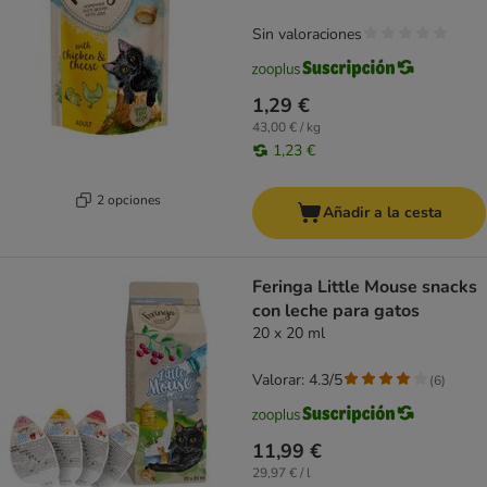
Sin valoraciones
1,29 €
43,00 € / kg
1,23 €
2 opciones
Añadir a la cesta
Feringa Little Mouse snacks
con leche para gatos
20 x 20 ml
Valorar: 4.3/5
(
6
)
11,99 €
29,97 € / l