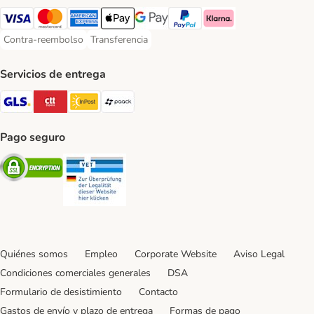
Visa Payment Method
Mastercard Payment Method
American Express Payment Method
Apple Pay Payment Method
Google Pay Payment Method
PayPal Payment Method
Klarna Payment Method
Contra-reembolso
Transferencia
Contra-reembolso Payment Method
Transferencia Payment Method
Servicios de entrega
GLS Shipping Method
CTTExpress Shipping Method
InPost Shipping Method
paack Shipping Method
Pago seguro
Security
Security
Quiénes somos
Empleo
Corporate Website
Aviso Legal
Condiciones comerciales generales
DSA
Formulario de desistimiento
Contacto
Gastos de envío y plazo de entrega
Formas de pago