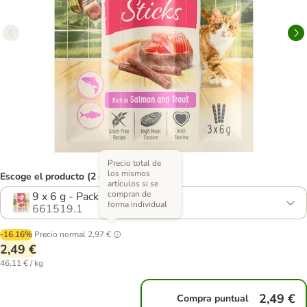
Precio total de
los mismos
Escoge el producto (2 opciones)
artículos si se
compran de
9 x 6 g - Pack Ahorro
forma individual
661519.1
-16.16%
Precio normal
2,97 €
2,49 €
46,11 € / kg
2,49 €
Compra puntual