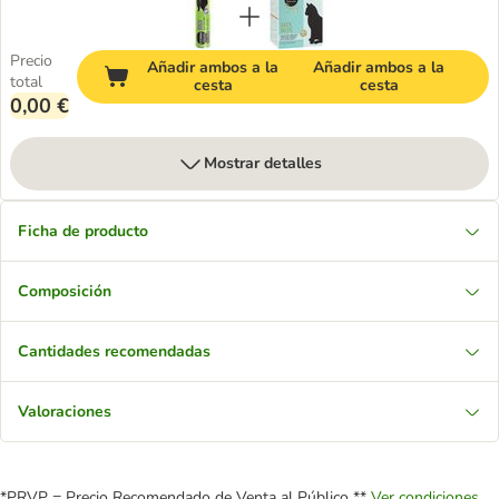
Precio
Añadir ambos a la
Añadir ambos a la
total
cesta
cesta
0,00 €
Mostrar detalles
Ficha de producto
Composición
Cantidades recomendadas
Valoraciones
*PRVP = Precio Recomendado de Venta al Público **
Ver condiciones