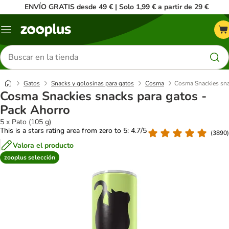
ENVÍO GRATIS desde 49 € | Solo 1,99 € a partir de 29 €
Menú
Buscar
productos
Gatos
Snacks y golosinas para gatos
Cosma
Cosma Snackies sna
Cosma Snackies snacks para gatos -
Pack Ahorro
5 x Pato (105 g)
This is a stars rating area from zero to 5: 4.7/5
(
3890
)
Valora el producto
zooplus selección