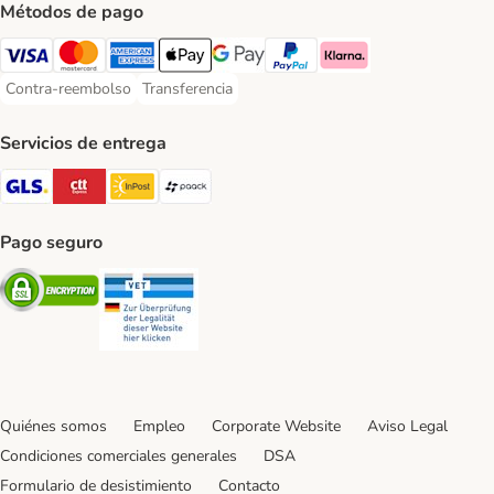
Métodos de pago
Visa Payment Method
Mastercard Payment Method
American Express Payment Method
Apple Pay Payment Method
Google Pay Payment Method
PayPal Payment Method
Klarna Payment Method
Contra-reembolso
Transferencia
Contra-reembolso Payment Method
Transferencia Payment Method
Servicios de entrega
GLS Shipping Method
CTTExpress Shipping Method
InPost Shipping Method
paack Shipping Method
Pago seguro
Security
Security
Quiénes somos
Empleo
Corporate Website
Aviso Legal
Condiciones comerciales generales
DSA
Formulario de desistimiento
Contacto