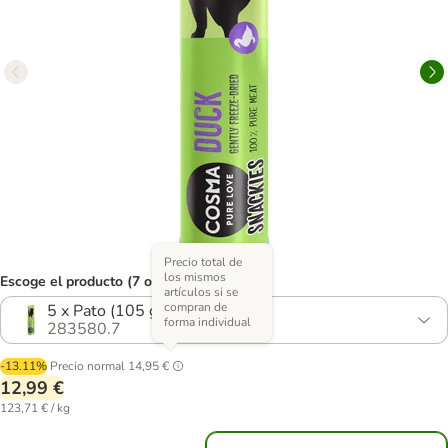
Precio total de
los mismos
Escoge el producto (7 opciones)
artículos si se
compran de
5 x Pato (105 g)
forma individual
283580.7
-13.11%
Precio normal
14,95 €
12,99 €
123,71 € / kg