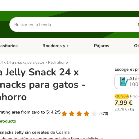
Buscar
productos
asitarios
Roedores y +
Pájaros
Ot
tegoria abierto: Dieta Vet.
Menú de categoria abierto: Antiparasitarios
Menú de categoria abierto
Menú 
4 x 14 g snacks para gatos - Pack ahorro
 Jelly Snack 24 x
Escoge el p
Atú
nacks para gatos -
100
ahorro
-10.93%
Preci
7,99 €
23,78 € / kg
 rating area from zero to 5: 4.2/5
(
473
)
producto
snacks Jelly sin cereales
de Cosma
de pollo, atún o salmón en gelatina ligera y deliciosa