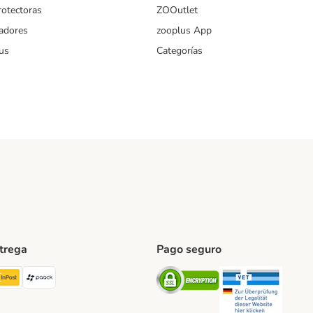
rotectoras
ZOOutlet
iadores
zooplus App
us
Categorías
ntrega
Pago seguro
ping Method
TExpress Shipping Method
InPost Shipping Method
paack Shipping Method
Security
Securit