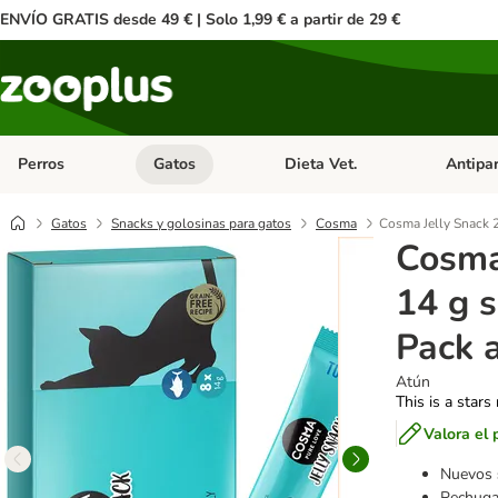
ENVÍO GRATIS desde 49 € | Solo 1,99 € a partir de 29 €
Perros
Gatos
Dieta Vet.
Antipar
Menú de categoria abierto: Perros
Menú de categoria abierto: Gatos
Menú de ca
Gatos
Snacks y golosinas para gatos
Cosma
Cosma Jelly Snack 2
Cosma
14 g s
Pack 
Atún
This is a stars
Valora el 
Nuevos
Pechuga 