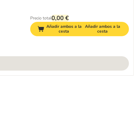
0,00 €
Precio total
Añadir ambos a la
Añadir ambos a la
cesta
cesta