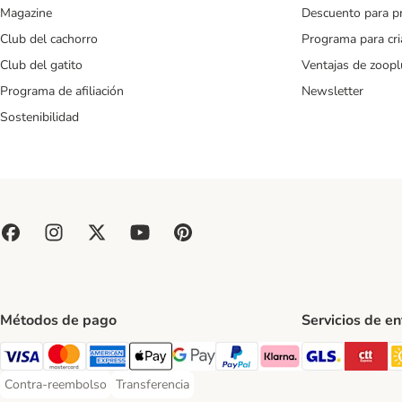
Magazine
Descuento para p
Club del cachorro
Programa para cr
Club del gatito
Ventajas de zoopl
Programa de afiliación
Newsletter
Sostenibilidad
Métodos de pago
Servicios de e
GLS Ship
CT
Visa Payment Method
Mastercard Payment Method
American Express Payment Method
Apple Pay Payment Method
Google Pay Payment Method
PayPal Payment Method
Klarna Payment Method
Contra-reembolso
Transferencia
Contra-reembolso Payment Method
Transferencia Payment Method