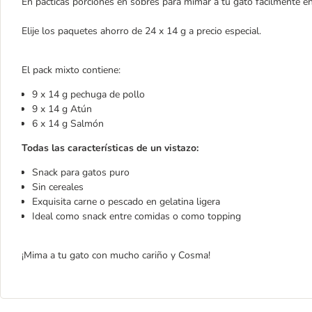
En pácticas porciones en sobres para mimar a tu gato facilmente 
Elije los paquetes ahorro de 24 x 14 g a precio especial.
El pack mixto contiene:
9 x 14 g pechuga de pollo
9 x 14 g Atún
6 x 14 g Salmón
Todas las características de un vistazo:
Snack para gatos puro
Sin cereales
Exquisita carne o pescado en gelatina ligera
Ideal como snack entre comidas o como topping
¡Mima a tu gato con mucho cariño y Cosma!