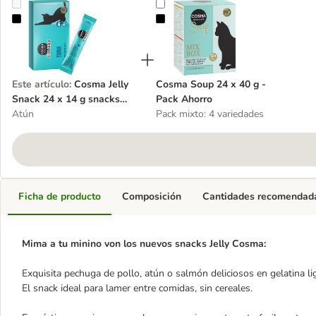
Cosma Jelly Snack 24 x 14 g snacks para gatos - Pack ahorro
Cosma Soup 24 x 40 g - Pack Aho
Este artículo
:
Cosma Jelly
Cosma Soup 24 x 40 g -
Snack 24 x 14 g snacks
Pack Ahorro
para gatos - Pack ahorro
Atún
Pack mixto: 4 variedades
Ficha de producto
Composición
Cantidades recomendad
Mima a tu minino von los nuevos snacks Jelly Cosma:
Exquisita pechuga de pollo, atún o salmón deliciosos en gelatina li
El snack ideal para lamer entre comidas, sin cereales.