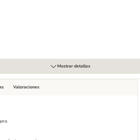
rro
Mostrar detalles
as
Valoraciones
gera.