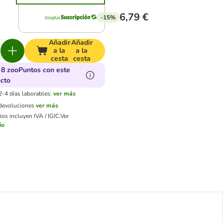
6,79 €
-15%
Añadir
Añadir
a la
a la
cesta
cesta
8 zooPuntos con este
cto
2-4 días laborables:
ver más
 devoluciones
ver más
os incluyen IVA / IGIC.
Ver
ío