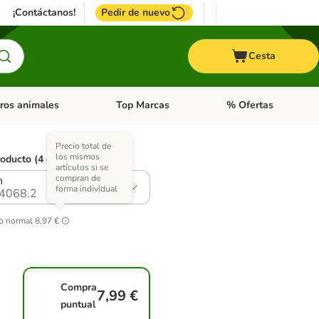
¡Contáctanos!
Pedir de nuevo
Cesta
ros animales
Top Marcas
% Ofertas
: Roedores y +
de categoria abierto: Pájaros
Menú de categoria abierto: Otros animales
Menú de categoria abie
Precio total de
los mismos
roducto (4 opciones)
artículos si se
compran de
n
forma individual
4068.2
o normal
8,97 €
Compra
7,99 €
puntual