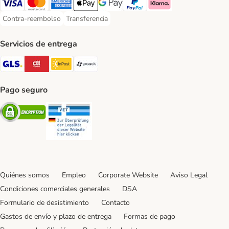
Visa Payment Method
Mastercard Payment Method
American Express Payment Method
Apple Pay Payment Method
Google Pay Payment Method
PayPal Payment Method
Klarna Payment Method
Contra-reembolso
Transferencia
Contra-reembolso Payment Method
Transferencia Payment Method
Servicios de entrega
GLS Shipping Method
CTTExpress Shipping Method
InPost Shipping Method
paack Shipping Method
Pago seguro
Security
Security
Quiénes somos
Empleo
Corporate Website
Aviso Legal
Condiciones comerciales generales
DSA
Formulario de desistimiento
Contacto
Gastos de envío y plazo de entrega
Formas de pago