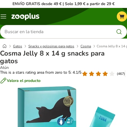
ENVÍO GRATIS desde 49 € | Solo 1,99 € a partir de 29 €
Menú
Buscar
productos
Gatos
Snacks y golosinas para gatos
Cosma
Cosma Jelly 8 x 14 
Cosma Jelly 8 x 14 g snacks para
gatos
Atún
This is a stars rating area from zero to 5: 4.1/5
(
467
)
Valora el producto