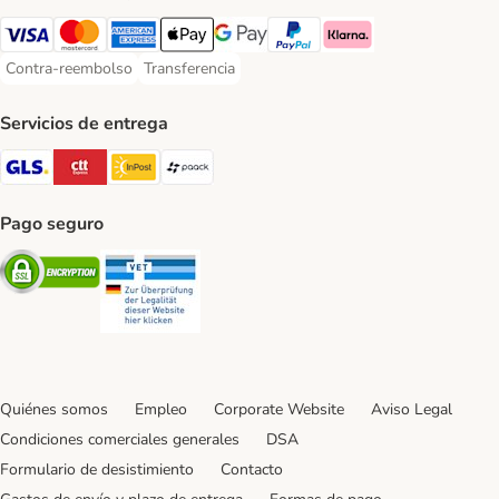
Visa Payment Method
Mastercard Payment Method
American Express Payment Method
Apple Pay Payment Method
Google Pay Payment Method
PayPal Payment Method
Klarna Payment Method
Contra-reembolso
Transferencia
Contra-reembolso Payment Method
Transferencia Payment Method
Servicios de entrega
GLS Shipping Method
CTTExpress Shipping Method
InPost Shipping Method
paack Shipping Method
Pago seguro
Security
Security
Quiénes somos
Empleo
Corporate Website
Aviso Legal
Condiciones comerciales generales
DSA
Formulario de desistimiento
Contacto