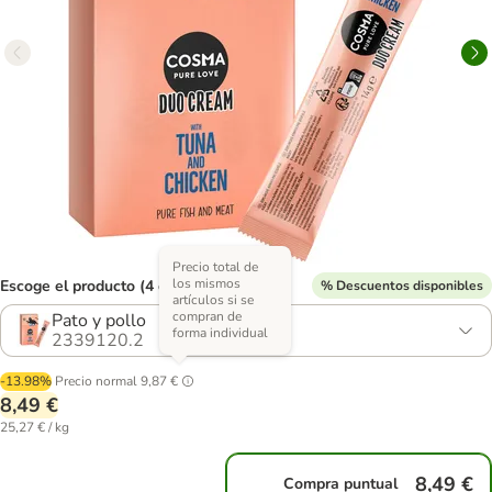
Precio total de
los mismos
Escoge el producto (4 opciones)
% Descuentos disponibles
artículos si se
compran de
Pato y pollo
forma individual
2339120.2
-13.98%
Precio normal
9,87 €
8,49 €
25,27 € / kg
8,49 €
Compra puntual