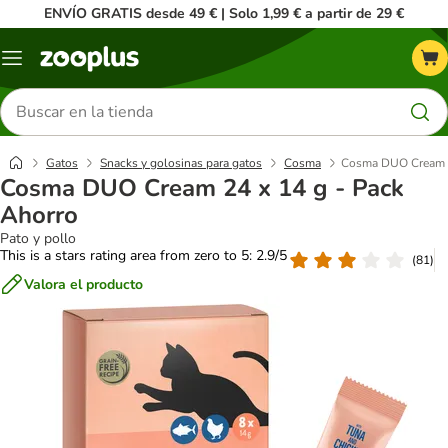
ENVÍO GRATIS desde 49 € | Solo 1,99 € a partir de 29 €
Menú
Buscar
productos
Gatos
Snacks y golosinas para gatos
Cosma
Cosma DUO Cream 2
Cosma DUO Cream 24 x 14 g - Pack
Ahorro
Pato y pollo
This is a stars rating area from zero to 5: 2.9/5
(
81
)
Valora el producto