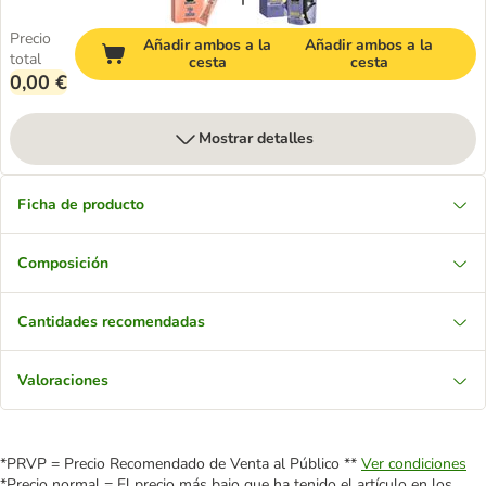
Precio
Añadir ambos a la
Añadir ambos a la
total
cesta
cesta
0,00 €
Mostrar detalles
Ficha de producto
Composición
Cantidades recomendadas
Valoraciones
*PRVP = Precio Recomendado de Venta al Público **
Ver condiciones
*Precio normal = El precio más bajo que ha tenido el artículo en los