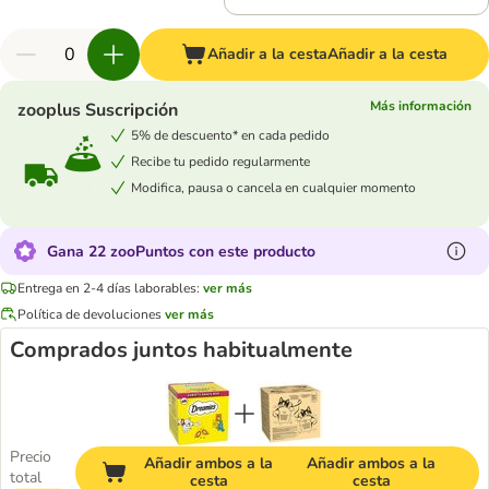
Añadir a la cesta
Añadir a la cesta
Más información
zooplus Suscripción
5% de descuento* en cada pedido
Recibe tu pedido regularmente
Modifica, pausa o cancela en cualquier momento
Gana 22 zooPuntos con este producto
Entrega en 2-4 días laborables:
ver más
Política de devoluciones
ver más
Comprados juntos habitualmente
Precio
Añadir ambos a la
Añadir ambos a la
total
cesta
cesta