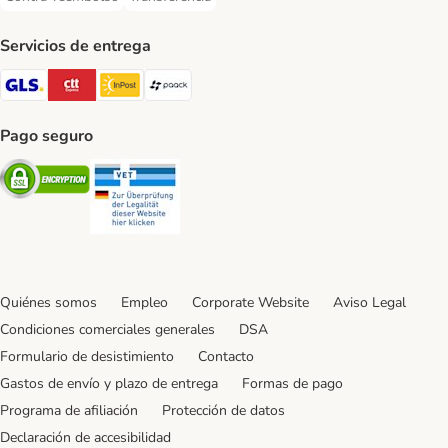
Contra-reembolso Payment Method
Transferencia Payment Method
Servicios de entrega
GLS Shipping Method
CTTExpress Shipping Method
InPost Shipping Method
paack Shipping Method
Pago seguro
Security
Security
Quiénes somos
Empleo
Corporate Website
Aviso Legal
Condiciones comerciales generales
DSA
Formulario de desistimiento
Contacto
Gastos de envío y plazo de entrega
Formas de pago
Programa de afiliación
Protección de datos
Declaración de accesibilidad