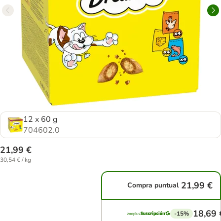
12 x 60 g
704602.0
21,99 €
30,54 € / kg
21,99 €
Compra puntual
18,69 
-15%