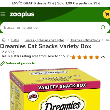
ENVÍO GRATIS desde 49 € | Solo 1,99 € a partir de 29 €
Menú
Buscar
productos
Gatos
Snacks y golosinas para gatos
Dreamies Catisfactions
Dre
Dreamies Cat Snacks Variety Box
12 x 60 g
This is a stars rating area from zero to 5: 5.0/5
(
2
)
Valora el producto