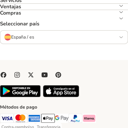
Servicios
Ventajas
Compras
Seleccionar país
España / es
Métodos de pago
Visa Payment Method
Mastercard Payment Method
American Express Payment Method
Apple Pay Payment Method
Google Pay Payment Method
PayPal Payment Method
Klarna Payment Method
Contra-reembolso
Transferencia