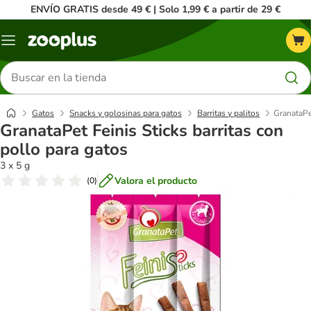
ENVÍO GRATIS desde 49 € | Solo 1,99 € a partir de 29 €
Menú
Buscar
productos
Gatos
Snacks y golosinas para gatos
Barritas y palitos
GranataPet
GranataPet Feinis Sticks barritas con
pollo para gatos
3 x 5 g
Valora el producto
(
0
)