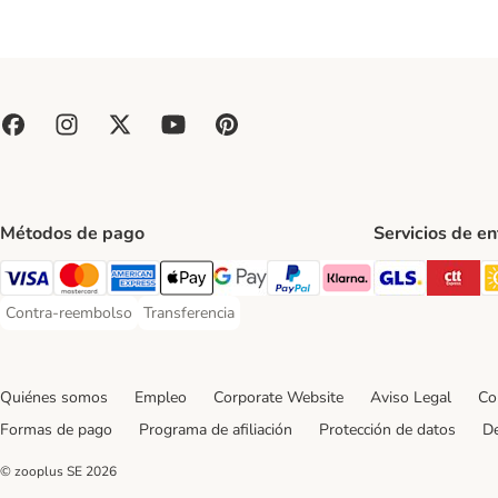
Métodos de pago
Servicios de e
GLS Ship
CT
Visa Payment Method
Mastercard Payment Method
American Express Payment Method
Apple Pay Payment Method
Google Pay Payment Method
PayPal Payment Method
Klarna Payment Method
Contra-reembolso
Transferencia
Contra-reembolso Payment Method
Transferencia Payment Method
Quiénes somos
Empleo
Corporate Website
Aviso Legal
Co
Formas de pago
Programa de afiliación
Protección de datos
De
© zooplus SE
2026