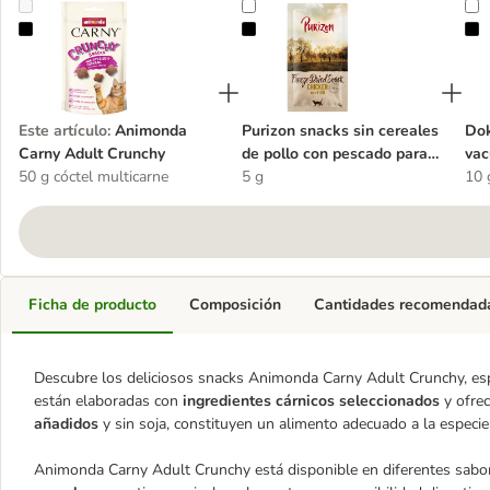
Animonda Carny Adult Crunchy
Purizon snacks sin cereales de po
D
Este artículo
:
Animonda
Purizon snacks sin cereales
Dok
Carny Adult Crunchy
de pollo con pescado para
vac
50 g cóctel multicarne
gatos
5 g
10 
Ficha de producto
Composición
Cantidades recomendad
Descubre los deliciosos snacks Animonda Carny Adult Crunchy, espe
están elaboradas con
ingredientes cárnicos seleccionados
y ofrec
añadidos
y sin soja, constituyen un alimento adecuado a la especie
Animonda Carny Adult Crunchy está disponible en diferentes sabore