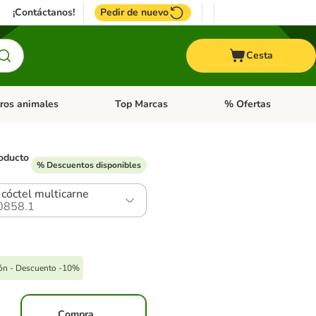
¡Contáctanos!
Pedir de nuevo
Cesta
ros animales
Top Marcas
% Ofertas
: Roedores y +
de categoria abierto: Pájaros
Menú de categoria abierto: Otros animales
Menú de categoria abie
oducto
% Descuentos disponibles
 cóctel multicarne
0858.1
pón - Descuento -10%
Compra