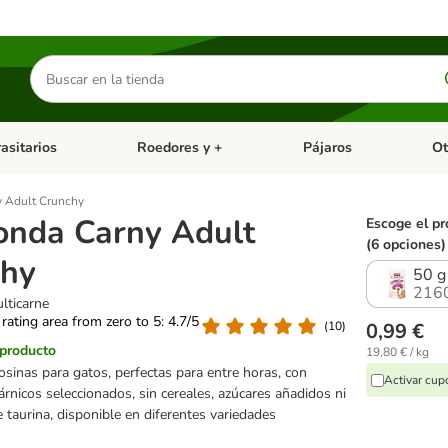
Buscar
productos
asitarios
Roedores y +
Pájaros
Ot
tegoria abierto: Dieta Vet.
Menú de categoria abierto: Antiparasitarios
Menú de categoria abierto
Menú 
 Adult Crunchy
nda Carny Adult
Escoge el pr
(6 opciones)
chy
50 g
216
lticarne
 rating area from zero to 5: 4.7/5
(
10
)
0,99 €
 producto
19,80 € / kg
osinas para gatos, perfectas para entre horas, con
Activar cu
árnicos seleccionados, sin cereales, azúcares añadidos ni
e taurina, disponible en diferentes variedades