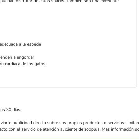
a puedan disfrutar de estos snacks. También son una excelente
adecuada a la especie
ienden a engordar
ón cardíaca de los gatos
mos 30 días.
enviarte publicidad directa sobre sus propios productos o servicios simil
acto con el servicio de atención al cliente de zooplus. Más información 