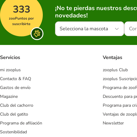
333
¡No te pierdas nuestros des
novedades!
zooPuntos por
suscribirte
Selecciona la mascota
Servicios
Ventajas
mi zooplus
zooplus Club
Contacto & FAQ
zooplus Suscripci
Gastos de envío
Programa de zoo
Magazine
Descuento para p
Club del cachorro
Programa para cr
Club del gatito
Ventajas de zoopl
Programa de afiliación
Newsletter
Sostenibilidad