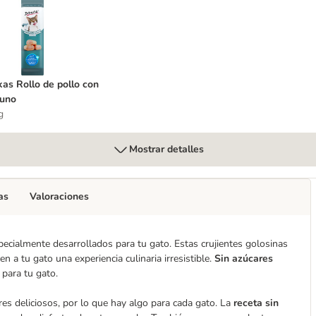
llo con pescado para gatos
okas Rollo de pollo con vacuno
as Rollo de pollo con
uno
g
Mostrar detalles
as
Valoraciones
cialmente desarrollados para tu gato. Estas crujientes golosinas
en a tu gato una experiencia culinaria irresistible.
Sin azúcares
 para tu gato.
s deliciosos, por lo que hay algo para cada gato. La
receta sin