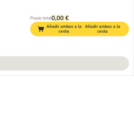
0,00 €
Precio total
Añadir ambos a la
Añadir ambos a la
cesta
cesta