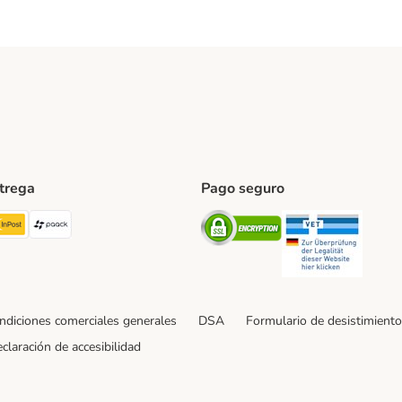
ntrega
Pago seguro
ping Method
TExpress Shipping Method
InPost Shipping Method
paack Shipping Method
Security
Securit
ndiciones comerciales generales
DSA
Formulario de desistimiento
claración de accesibilidad