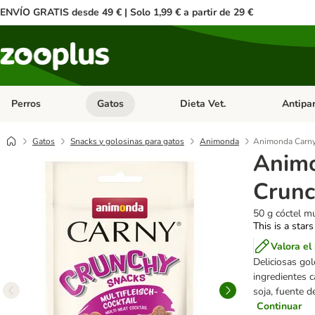
ENVÍO GRATIS desde 49 € | Solo 1,99 € a partir de 29 €
Perros
Gatos
Dieta Vet.
Antipar
Menú de categoria abierto: Perros
Menú de categoria abierto: Gatos
Menú de ca
Gatos
Snacks y golosinas para gatos
Animonda
Animonda Carny
Animo
Crun
50 g cóctel mu
This is a stars
Valora el
Deliciosas gol
ingredientes c
soja, fuente d
Continuar