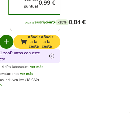
0,99 €
puntual
0,84 €
-15%
Añadir
Añadir
a la
a la
cesta
cesta
1 zooPuntos con este
cto
-4 días laborables:
ver más
devoluciones
ver más
os incluyen IVA / IGIC.
Ver
ío