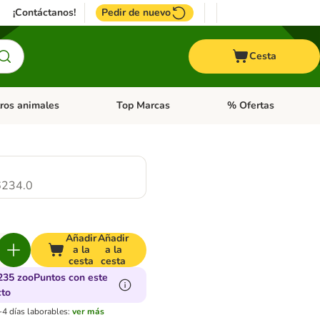
¡Contáctanos!
Pedir de nuevo
Cesta
ros animales
Top Marcas
% Ofertas
: Roedores y +
de categoria abierto: Pájaros
Menú de categoria abierto: Otros animales
Menú de categoria abie
234.0
Añadir
Añadir
a la
a la
cesta
cesta
235 zooPuntos con este
cto
-4 días laborables:
ver más