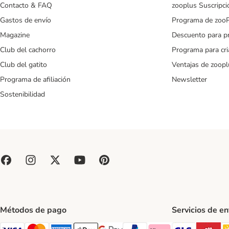
Contacto & FAQ
zooplus Suscripci
Gastos de envío
Programa de zoo
Magazine
Descuento para p
Club del cachorro
Programa para cr
Club del gatito
Ventajas de zoopl
Programa de afiliación
Newsletter
Sostenibilidad
Métodos de pago
Servicios de e
GLS Ship
CT