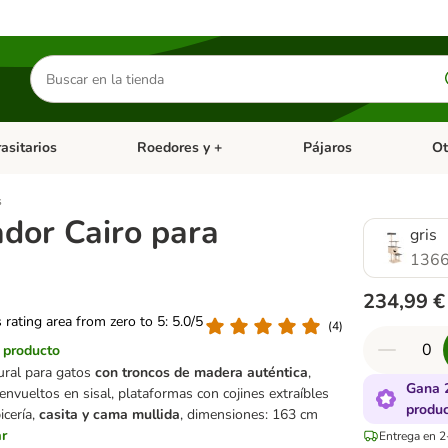
Buscar
productos
asitarios
Roedores y +
Pájaros
Ot
tegoria abierto: Dieta Vet.
Menú de categoria abierto: Antiparasitarios
Menú de categoria abierto
Menú 
s
dor Cairo para
gris
1366
234,99 €
s rating area from zero to 5: 5.0/5
(
4
)
l producto
ural para gatos
con troncos de madera auténtica
,
Gana 
envueltos en sisal, plataformas con cojines extraíbles
produ
icería,
casita y cama mullida
, dimensiones: 163 cm
ar
Entrega en 2