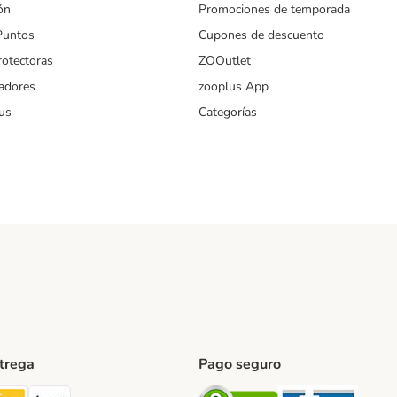
ón
Promociones de temporada
Puntos
Cupones de descuento
rotectoras
ZOOutlet
iadores
zooplus App
us
Categorías
ntrega
Pago seguro
ping Method
TExpress Shipping Method
InPost Shipping Method
paack Shipping Method
Security
Securit