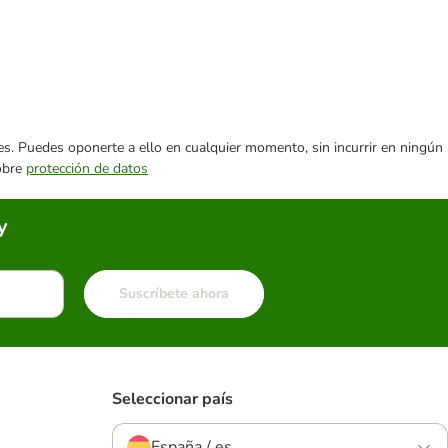
ares. Puedes oponerte a ello en cualquier momento, sin incurrir en ningún
sobre
protección de datos
y
Suscríbete ahora
Seleccionar país
España / es