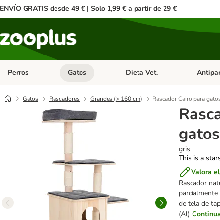
ENVÍO GRATIS desde 49 € | Solo 1,99 € a partir de 29 €
Perros
Gatos
Dieta Vet.
Antipar
Menú de categoria abierto: Perros
Menú de categoria abierto: Gatos
Menú de ca
Gatos
Rascadores
Grandes (> 160 cm)
Rascador Cairo para gato
Rasca
gatos
gris
This is a star
Valora e
Rascador nat
parcialmente 
de tela de tap
(Al)
Continu