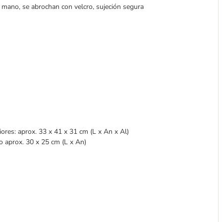
a mano, se abrochan con velcro, sujeción segura
iores: aprox. 33 x 41 x 31 cm (L x An x Al)
o aprox. 30 x 25 cm (L x An)