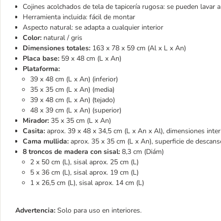
Cojines acolchados de tela de tapicería rugosa: se pueden lavar 
Herramienta incluida: fácil de montar
Aspecto natural: se adapta a cualquier interior
Color:
natural / gris
Dimensiones totales:
163 x 78 x 59 cm (Al x L x An)
Placa base:
59 x 48 cm (L x An)
Plataforma:
39 x 48 cm (L x An) (inferior)
35 x 35 cm (L x An) (media)
39 x 48 cm (L x An) (tejado)
48 x 39 cm (L x An) (superior)
Mirador:
35 x 35 cm (L x An)
Casita:
aprox. 39 x 48 x 34,5 cm (L x An x Al), dimensiones inter
Cama mullida:
aprox. 35 x 35 cm (L x An), superficie de descans
8 troncos de madera con sisal:
8,3 cm (Diám)
2 x 50 cm (L), sisal aprox. 25 cm (L)
5 x 36 cm (L), sisal aprox. 19 cm (L)
1 x 26,5 cm (L), sisal aprox. 14 cm (L)
Advertencia:
Solo para uso en interiores.