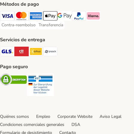
Métodos de pago
Visa Payment Method
Mastercard Payment Method
American Express Payment Method
Apple Pay Payment Method
Google Pay Payment Method
PayPal Payment Method
Klarna Payment Method
Contra-reembolso
Transferencia
Contra-reembolso Payment Method
Transferencia Payment Method
Servicios de entrega
GLS Shipping Method
CTTExpress Shipping Method
InPost Shipping Method
paack Shipping Method
Pago seguro
Security
Security
Quiénes somos
Empleo
Corporate Website
Aviso Legal
Condiciones comerciales generales
DSA
Formulario de desistimiento
Contacto