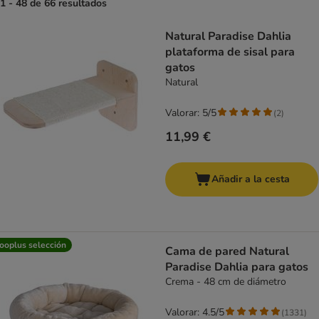
1 - 48 de 66 resultados
product items have been changed
Natural Paradise Dahlia
plataforma de sisal para
gatos
Natural
Valorar: 5/5
(
2
)
11,99 €
Añadir a la cesta
ooplus selección
Cama de pared Natural
Paradise Dahlia para gatos
Crema - 48 cm de diámetro
Valorar: 4.5/5
(
1331
)