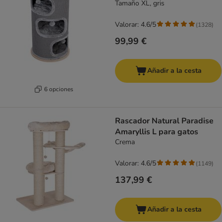
Tamaño XL, gris
Valorar: 4.6/5
(
1328
)
99,99 €
Añadir a la cesta
6 opciones
Rascador Natural Paradise
Amaryllis L para gatos
Crema
Valorar: 4.6/5
(
1149
)
137,99 €
Añadir a la cesta