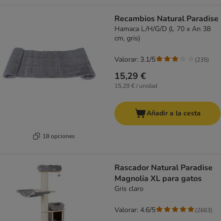
Recambios Natural Paradise
Hamaca L/H/G/D (L 70 x An 38
cm, gris)
Valorar: 3.1/5
(
235
)
15,29 €
15,29 € / unidad
Añadir a la cesta
18 opciones
Rascador Natural Paradise
Magnolia XL para gatos
Gris claro
Valorar: 4.6/5
(
2663
)