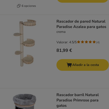
6 opciones
Rascador de pared Natural
Paradise Azalea para gatos
crema
Valorar: 4.5/5
(
4
)
81,99 €
Añadir a la cesta
Rascador barril Natural
Paradise Primrose para
gatos