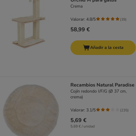
Orchid M para gatos
Crema
Valorar: 4.8/5
(
39
)
58,99 €
Añadir a la cesta
Recambios Natural Paradise
Cojín redondo I/F/G (Ø 37 cm,
crema)
Valorar: 3.1/5
(
235
)
5,69 €
5,69 € / unidad