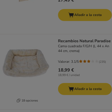
27,49 €
Añadir a la cesta
Recambios Natural Paradise
Cama cuadrada F/G/H (L 44 x An
44 cm, crema)
Valorar: 3.1/5
(
235
)
18,99 €
18,99 € / unidad
Añadir a la cesta
18 opciones