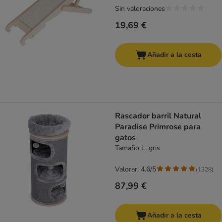
Sin valoraciones
19,69 €
Añadir a la cesta
Rascador barril Natural
Paradise Primrose para
gatos
Tamaño L, gris
Valorar: 4.6/5
(
1328
)
87,99 €
Añadir a la cesta