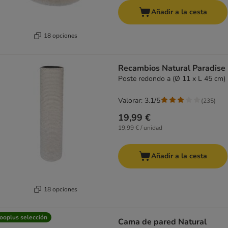
Añadir a la cesta
18 opciones
Recambios Natural Paradise
Poste redondo a (Ø 11 x L 45 cm)
Valorar: 3.1/5
(
235
)
19,99 €
19,99 € / unidad
Añadir a la cesta
18 opciones
ooplus selección
Cama de pared Natural