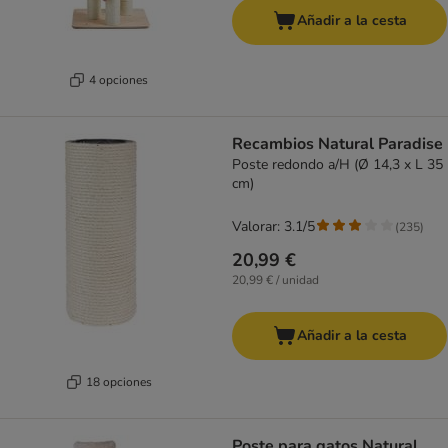
Añadir a la cesta
4 opciones
Recambios Natural Paradise
Poste redondo a/H (Ø 14,3 x L 35
cm)
Valorar: 3.1/5
(
235
)
20,99 €
20,99 € / unidad
Añadir a la cesta
18 opciones
Poste para gatos Natural