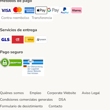
Métodos de pago
Visa Payment Method
Mastercard Payment Method
American Express Payment Method
Apple Pay Payment Method
Google Pay Payment Method
PayPal Payment Method
Klarna Payment Method
Contra-reembolso
Transferencia
Contra-reembolso Payment Method
Transferencia Payment Method
Servicios de entrega
GLS Shipping Method
CTTExpress Shipping Method
InPost Shipping Method
paack Shipping Method
Pago seguro
Security
Security
Quiénes somos
Empleo
Corporate Website
Aviso Legal
Condiciones comerciales generales
DSA
Formulario de desistimiento
Contacto